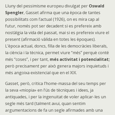
Lluny del pessimisme europeu divulgat per
Oswald
Spengler
, Gasset afirma que una època de tantes
possibilitats com l’actual (1926), on es mira cap al
futur, només pot ser decadent si es prefereix amb
nostàlgia la vida del passat, mai si es prefereix viure el
present (afirmació vàlida en totes les èpoques).
L’època actual, doncs, filla de les democràcies liberals,
la ciència i la tècnica, permet viure “més” perquè conté
més “coses”, i per tant,
més activitat i potencialitat;
però precisament per això genera majors inquietuds i
més angoixa existencial que en el XIX.
Gasset, però, critica l’home-massa del seu temps per
la seva «miopia» en l’ús de tècniques i idees, ja
antiquades, i per la ingenuïtat de voler aplicar-les un
segle més tard (talment avui, quan sentim
argumentacions de fa un segle afirmades amb una