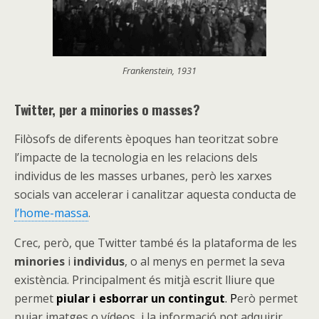
Frankenstein, 1931
Twitter, per a minories o masses?
Filòsofs de diferents èpoques han teoritzat sobre
l’impacte de la tecnologia en les relacions dels
individus de les masses urbanes, però les xarxes
socials van accelerar i canalitzar aquesta conducta de
l’home-massa
.
Crec, però, que Twitter també és la plataforma de les
minories
i
individus
, o al menys en permet la seva
existència. Principalment és mitjà escrit lliure que
permet
piular i esborrar un contingut
. P
erò permet
pujar imatges o vídeos, i la informació pot adquirir