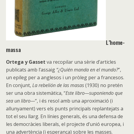
L’home-
massa
Ortega y Gasset
va recopilar una sèrie d’articles
publicats amb l’assaig
“¿Quién manda en el mundo?
”,
un epíleg per a anglesos i un pròleg per a francesos.
En conjunt,
La rebelión de las masas
(1930) no pretén
ser una obra sistemàtica, “
Este libro—suponiendo que
sea un libro—
“, i és resol amb una aproximació (i
allunyament) vers els punts principals replantejats a
tot el seu llarg. En línies generals, és una defensa de
les democràcies liberals, el projecte d’unió europea, i
una advertència (i esperança) sobre les masses.