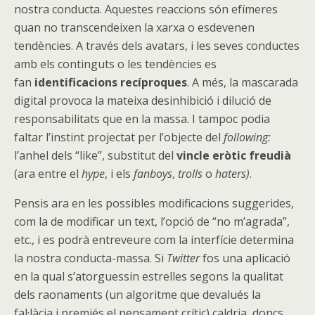
nostra conducta. Aquestes reaccions són efímeres
quan no transcendeixen la xarxa o esdevenen
tendències. A través dels avatars, i les seves conductes
amb els continguts o les tendències es
fan
identificacions recíproques
. A més, la mascarada
digital provoca la mateixa desinhibició i dilució de
responsabilitats que en la massa. I tampoc podia
faltar l’instint projectat per l’objecte del
following:
l’anhel dels “like”, substitut del
vincle eròtic freudià
(ara entre el
hype
, i els
fanboys
,
trolls
o
haters)
.
Pensis ara en les possibles modificacions suggerides,
com la de modificar un text, l’opció de “no m’agrada”,
etc., i es podrà entreveure com la interfície determina
la nostra conducta-massa. Si
Twitter
fos una aplicació
en la qual s’atorguessin estrelles segons la qualitat
dels raonaments (un algoritme que devalués la
fal·làcia i premiés el pensament crític) caldria, doncs,