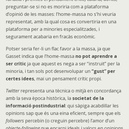
preguntar-se si no es moriria com a plataforma
d’opinió de les masses: l’home-massa no s’hi veuria
representat, amb la qual cosa es convertiria en una
plataforma per a minories especialitzades, i
segurament acabaria en fracàs econòmic.
Potser seria fer-li un flac favor a la massa, ja que
Gasset indica que l’home-massa
no pot aprendre a
ser crític
ja que aquest es nega a ser “instruït” per la
minoria, i tan sols pot desenvolupar un
“gust” per
certes idees
, mai un pensament crític propi.
Twitter
representa una tècnica o mitjà en concordança
amb la seva època històrica, la
societat de la
informació postindustrial
: qui sàpiga acabdillar les
opinions sap que és una eina eficient, sempre que els
followers
percebin (o creguin percebre) l’amor d’un
objecte-following
que encarni ideals i valors en opinions