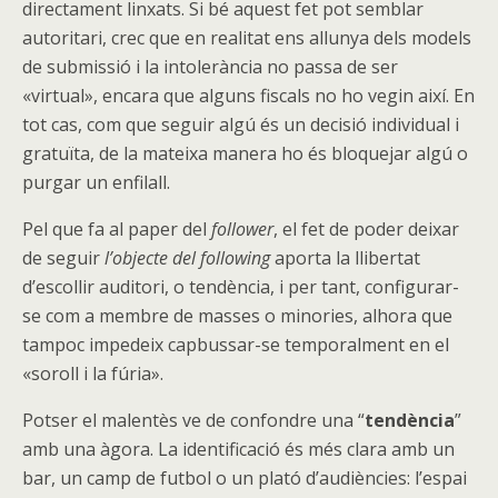
directament linxats. Si bé aquest fet pot semblar
autoritari, crec que en realitat ens allunya dels models
de submissió i la intolerància no passa de ser
«virtual», encara que alguns fiscals no ho vegin així. En
tot cas, com que seguir algú és un decisió individual i
gratuïta, de la mateixa manera ho és bloquejar algú o
purgar un enfilall.
Pel que fa al paper del
follower
, el fet de poder deixar
de seguir
l’objecte del following
aporta la llibertat
d’escollir auditori, o tendència, i per tant, configurar-
se com a membre de masses o minories, alhora que
tampoc impedeix capbussar-se temporalment en el
«soroll i la fúria».
Potser el malentès ve de confondre una “
tendència
”
amb una àgora. La identificació és més clara amb un
bar, un camp de futbol o un plató d’audiències: l’espai