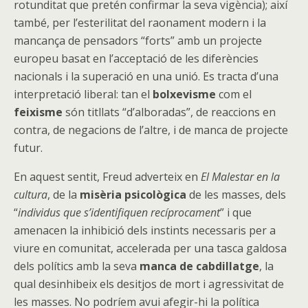
rotunditat que pretén confirmar la seva vigència); així
també, per l’esterilitat del raonament modern i la
mancança de pensadors “forts” amb un projecte
europeu basat en l’acceptació de les diferències
nacionals i la superació en una unió. Es tracta d’una
interpretació liberal: tan el
bolxevisme
com el
feixisme
són titllats “d’alboradas”, de reaccions en
contra, de negacions de l’altre, i de manca de projecte
futur.
En aquest sentit, Freud adverteix en
El Malestar en la
cultura
, de la
misèria psicològica
de les masses, dels
“
individus que s’identifiquen recíprocament
” i que
amenacen la inhibició dels instints necessaris per a
viure en comunitat, accelerada per una tasca galdosa
dels polítics amb la seva
manca de cabdillatge
, la
qual desinhibeix els desitjos de mort i agressivitat de
les masses. No podríem avui afegir-hi la política