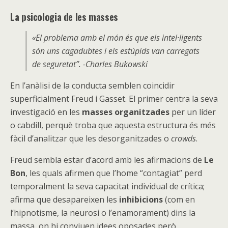
La psicologia de les masses
«El problema amb el món és que els intel·ligents
són uns cagadubtes i els estúpids van carregats
de seguretat
”. -Charles Bukowski
En l’anàlisi de la conducta semblen coincidir
superficialment Freud i Gasset. El primer centra la seva
investigació en les
masses organitzades
per un líder
o cabdill, perquè troba que aquesta estructura és més
fàcil d’analitzar que les desorganitzades o
crowds
.
Freud sembla estar d’acord amb les afirmacions de
Le
Bon
, les quals afirmen que l’home “contagiat” perd
temporalment la seva capacitat individual de crítica;
afirma que desapareixen les
inhibicions
(com en
l’hipnotisme, la neurosi o l’enamorament) dins la
massa, on hi conviuen idees oposades però