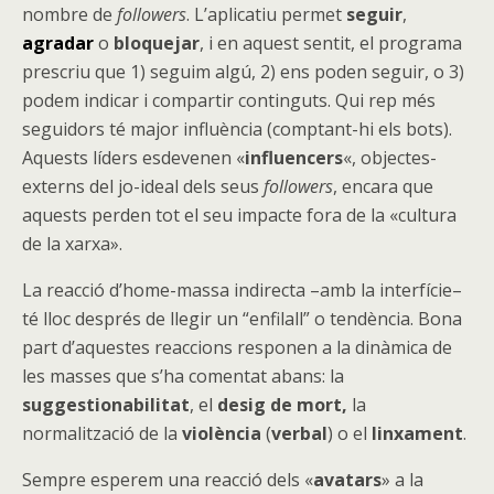
nombre de
followers
. L’aplicatiu permet
seguir
,
agradar
o
bloquejar
, i en aquest sentit, el programa
prescriu que 1) seguim algú, 2) ens poden seguir, o 3)
podem indicar i compartir continguts. Qui rep més
seguidors té major influència (comptant-hi els bots).
Aquests líders esdevenen «
influencers
«, objectes-
externs del jo-ideal dels seus
followers
, encara que
aquests perden tot el seu impacte fora de la «cultura
de la xarxa».
La reacció d’home-massa indirecta –amb la interfície–
té lloc després de llegir un “enfilall” o tendència. Bona
part d’aquestes reaccions responen a la dinàmica de
les masses que s’ha comentat abans: la
suggestionabilitat
, el
desig de mort,
la
normalització de la
violència
(
verbal
) o el
linxament
.
Sempre esperem una reacció dels «
avatars
» a la