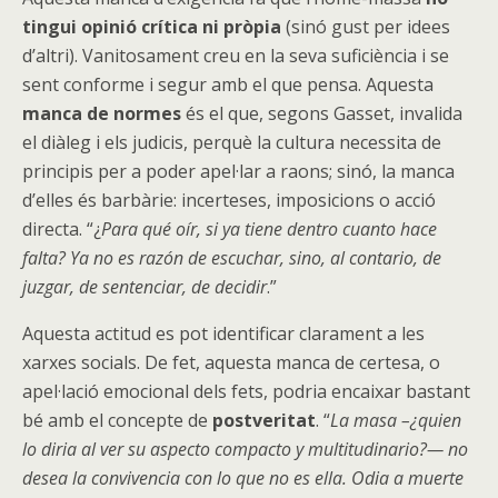
tingui opinió crítica ni pròpia
(sinó gust per idees
d’altri). Vanitosament creu en la seva suficiència i se
sent conforme i segur amb el que pensa. Aquesta
manca de normes
és el que, segons Gasset, invalida
el diàleg i els judicis, perquè la cultura necessita de
principis per a poder apel·lar a raons; sinó, la manca
d’elles és barbàrie: incerteses, imposicions o acció
directa. “¿
Para qué oír, si ya tiene dentro cuanto hace
falta? Ya no es razón de escuchar, sino, al contario, de
juzgar, de sentenciar, de decidir
.”
Aquesta actitud es pot identificar clarament a les
xarxes socials. De fet, aquesta manca de certesa, o
apel·lació emocional dels fets, podria encaixar bastant
bé amb el concepte de
postveritat
. “
La masa –¿quien
lo diria al ver su aspecto compacto y multitudinario?— no
desea la convivencia con lo que no es ella. Odia a muerte