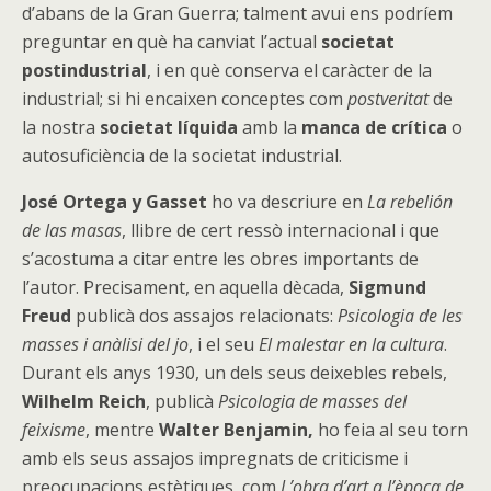
d’abans de la Gran Guerra; talment avui ens podríem
preguntar en què ha canviat l’actual
societat
postindustrial
, i en què conserva el caràcter de la
industrial; si hi encaixen conceptes com
postveritat
de
la nostra
societat líquida
amb la
manca de crítica
o
autosuficiència de la societat industrial.
José Ortega y Gasset
ho va descriure en
La rebelión
de las masas
, llibre de cert ressò internacional i que
s’acostuma a citar entre les obres importants de
l’autor. Precisament, en aquella dècada,
Sigmund
Freud
publicà dos assajos relacionats:
Psicologia de les
masses i anàlisi del jo
, i el seu
El malestar en la cultura
.
Durant els anys 1930, un dels seus deixebles rebels,
Wilhelm Reich
, publicà
Psicologia de masses del
feixisme
, mentre
Walter Benjamin,
ho feia al seu torn
amb els seus assajos impregnats de criticisme i
preocupacions estètiques, com
L’obra d’art a l’època de