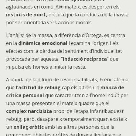
aglutinades en comú. Així mateix, es desperten els
instints de mort,
encara que la conducta de la massa
pot ser orientada vers accions morals.
L’anàlisi de la massa, a diferència d’Ortega, es centra
en la
dinàmica emocional
i examina l’origen i els
efectes com la pèrdua del sentiment d’individualitat
provocada per aquesta “
inducció recíproca
” que
impulsa els homes a imitar la resta.
A banda de la dilució de responsabilitats, Freud afirma
que
l’actitud de rebuig
cap els altres i la
manca de
crítica personal
que caracteritzen a l’home induït per
una massa presenten el mateix quadre que el
complex narcisista
propi de l’etapa infantil; aquest
rebuig, però, desapareix temporalment quan existeix
un
enllaç eròtic
amb les altres persones que la
componen: objectes eròtics de durada limitada que