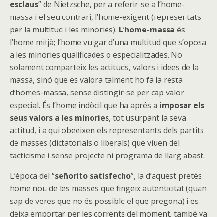
esclaus
” de Nietzsche, per a referir-se a l’home-
massa i el seu contrari, l’home-exigent (representats
per la multitud i les minories).
L’home-massa
és
l’home mitjà; l’home vulgar d’una multitud que s’oposa
a les minories qualificades o especialitzades. No
solament comparteix les actituds, valors i idees de la
massa, sinó que es valora talment ho fa la resta
d’homes-massa, sense distingir-se per cap valor
especial. És l’home indòcil que ha aprés a
imposar els
seus valors a les minories
, tot usurpant la seva
actitud, i a qui obeeixen els representants dels partits
de masses (dictatorials o liberals) que viuen del
tacticisme i sense projecte ni programa de llarg abast.
L’època del “
señorito satisfecho
”, la d’aquest pretès
home nou de les masses que fingeix autenticitat (quan
sap de veres que no és possible el que pregona) i es
deixa emportar per les corrents del moment, també va