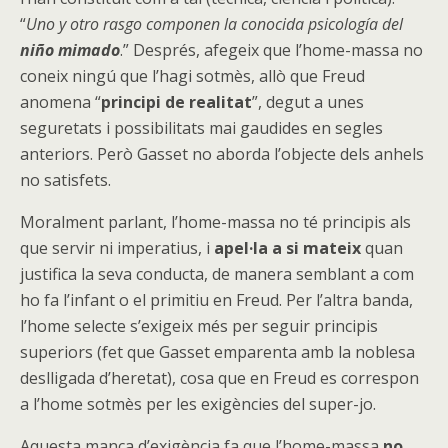
“
Uno y otro rasgo componen la conocida psicología del
niño mimado
.” Després, afegeix que l’home-massa no
coneix ningú que l’hagi sotmès, allò que Freud
anomena “
principi de realitat
”, degut a unes
seguretats i possibilitats mai gaudides en segles
anteriors. Però Gasset no aborda l’objecte dels anhels
no satisfets.
Moralment parlant, l’home-massa no té principis als
que servir ni imperatius, i
apel·la a si mateix
quan
justifica la seva conducta, de manera semblant a com
ho fa l’infant o el primitiu en Freud. Per l’altra banda,
l’home selecte s’exigeix més per seguir principis
superiors (fet que Gasset emparenta amb la noblesa
deslligada d’heretat), cosa que en Freud es correspon
a l’home sotmès per les exigències del super-jo.
Aquesta manca d’exigència fa que l’home-massa
no