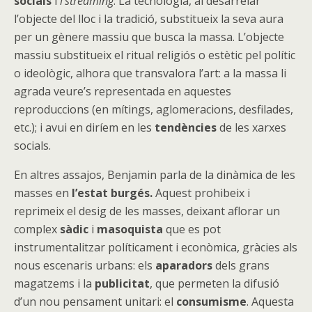
socials
i
l’streaming
. La tecnologia, al desarrelar
l’objecte del lloc i la tradició, substitueix la seva aura
per un gènere massiu que busca la massa. L’objecte
massiu substitueix el ritual religiós o estètic pel polític
o ideològic, alhora que transvalora l’art: a la massa li
agrada veure’s representada en aquestes
reproduccions (en mítings, aglomeracions, desfilades,
etc.); i avui en diríem en les
tendències
de les xarxes
socials.
En altres assajos, Benjamin parla de la dinàmica de les
masses en
l’estat burgés.
Aquest prohibeix i
reprimeix el desig de les masses, deixant aflorar un
complex
sàdic
i
masoquista
que es pot
instrumentalitzar políticament i econòmica, gràcies als
nous escenaris urbans: els
aparadors
dels grans
magatzems i la
publicitat
, que permeten la difusió
d’un nou pensament unitari: el
consumisme
. Aquesta