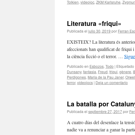
Tolkien
,
videojoc
,
ZKM Karlsruhe
,
Zygmun
Literatura «friqui»
Publicada el
julio 30, 2019
por
Ferran Esc
EXISTEIX? La literatura és anterior a
afeccionats han qualificat de friqui i
la ciència ficció o el terror. …
Sigue
Publicado en
Esbozos
,
Todo
|
Etiquetado
Dunsany
,
fantasia
,
Freud
,
friqui
,
gènere
,
I
Perdigones
,
Maria de la Pau Janer
,
Orwel
terror
,
videojocs
|
Deja un comentario
La batalla por Catalu
Publicada el
septiembre 27, 2017
por
Fer
A cuatro días del desenlace la tens
nadie va a renunciar a ganar la par