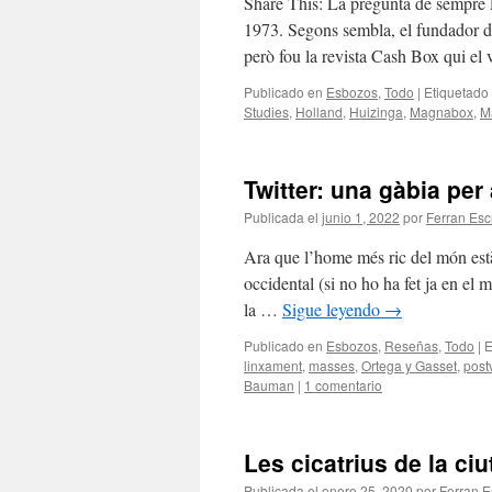
Share This: La pregunta de sempre El
1973. Segons sembla, el fundador d’
però fou la revista Cash Box qui e
Publicado en
Esbozos
,
Todo
|
Etiquetado
Studies
,
Holland
,
Huizinga
,
Magnabox
,
Ma
Twitter: una gàbia per
Publicada el
junio 1, 2022
por
Ferran Esc
Ara que l’home més ric del món est
occidental (si no ho ha fet ja en el 
la …
Sigue leyendo
→
Publicado en
Esbozos
,
Reseñas
,
Todo
|
E
linxament
,
masses
,
Ortega y Gasset
,
postv
Bauman
|
1 comentario
Les cicatrius de la ciu
Publicada el
enero 25, 2020
por
Ferran E