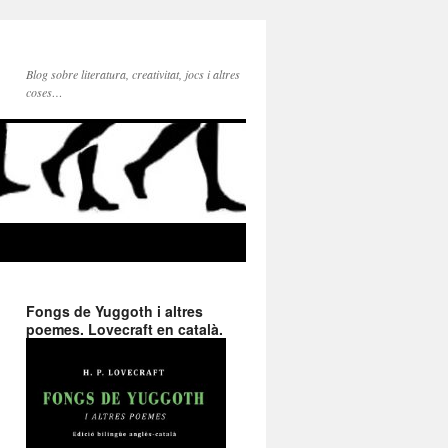
Blog sobre literatura, creativitat, jocs i altres
coses…
Fongs de Yuggoth i altres
poemes. Lovecraft en català.