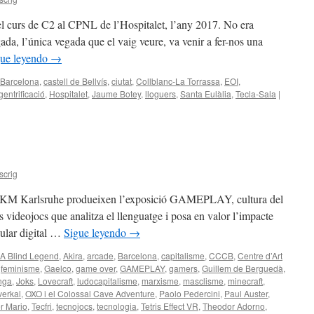
l curs de C2 al CPNL de l’Hospitalet, l’any 2017. No era
gada, l’única vegada que el vaig veure, va venir a fer-nos una
gue leyendo
→
Barcelona
,
castell de Bellvís
,
ciutat
,
Collblanc-La Torrassa
,
EOI
,
gentrificació
,
Hospitalet
,
Jaume Botey
,
lloguers
,
Santa Eulàlia
,
Tecla-Sala
|
scrig
 ZKM Karlsruhe produeixen l’exposició GAMEPLAY, cultura del
s videojocs que analitza el llenguatge i posa en valor l’impacte
pular digital …
Sigue leyendo
→
A Blind Legend
,
Akira
,
arcade
,
Barcelona
,
capitalisme
,
CCCB
,
Centre d’Art
,
feminisme
,
Gaelco
,
game over
,
GAMEPLAY
,
gamers
,
Guillem de Berguedà
,
nga
,
Joks
,
Lovecraft
,
ludocapitalisme
,
marxisme
,
masclisme
,
minecraft
,
erkal
,
OXO i el Colossal Cave Adventure
,
Paolo Pedercini
,
Paul Auster
,
r Mario
,
Tecfri
,
tecnojocs
,
tecnologia
,
Tetris Effect VR
,
Theodor Adorno
,