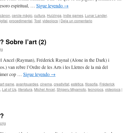
esoro espiritual, …
Sigue leyendo
→
cànon
,
cercle màgic
,
cultura
,
Huizinga
,
indie games
,
Lunar Lander
,
gital
,
procedimental
,
Tost
,
videojocs
|
Deja un comentario
 Sobre l’art (2)
ig
l Ancel (Rayman), Fréderick Raynal (Alone in the Dark) i
) van rebre l’Ordre de les Arts i les Lletres de la mà del
 primer cop …
Sigue leyendo
→
art game
,
avantguardes
,
cinema
,
creativitat
,
estética
,
filosofia
,
Fréderick
s
,
Lat of Us
,
literatura
,
Michel Ancel
,
Shigeru Miyamoto
,
tecnojocs
,
videojocs
|
s?
crig