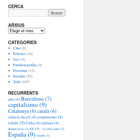
CERCA
ARXIUS
A
R
CATEGORIES
X
I
Citas
(9)
U
Esbozos
(14)
S
Jocs
(4)
Paradoxografías
(4)
Prosemas
(12)
Reseñas
(53)
Todo
(107)
RECURRENTS
Barcelona
(7)
arte
(4)
capitalismo
(9)
Catalunya
(6)
català
(6)
ciència ficció
(4)
comunismo
(4)
crisis
(5)
Cuba
(4)
cultura
(4)
democracia
(3)
EE.UU.
(3)
eleccions
(3)
España
(9)
estado
(3)