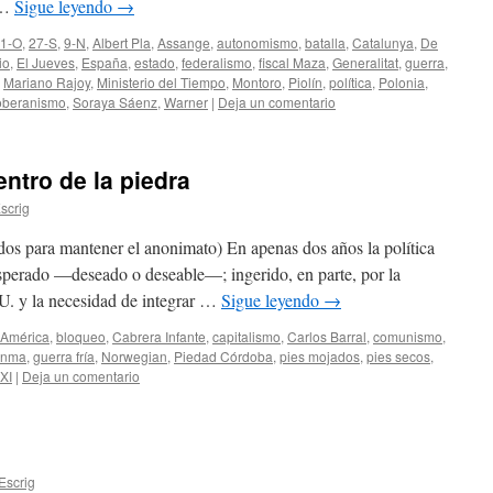
l …
Sigue leyendo
→
1-O
,
27-S
,
9-N
,
Albert Pla
,
Assange
,
autonomismo
,
batalla
,
Catalunya
,
De
io
,
El Jueves
,
España
,
estado
,
federalismo
,
fiscal Maza
,
Generalitat
,
guerra
,
,
Mariano Rajoy
,
Ministerio del Tiempo
,
Montoro
,
Piolín
,
política
,
Polonia
,
oberanismo
,
Soraya Sáenz
,
Warner
|
Deja un comentario
ntro de la piedra
scrig
s para mantener el anonimato) En apenas dos años la política
esperado —deseado o deseable—; ingerido, en parte, por la
UU. y la necesidad de integrar …
Sigue leyendo
→
América
,
bloqueo
,
Cabrera Infante
,
capitalismo
,
Carlos Barral
,
comunismo
,
anma
,
guerra fría
,
Norwegian
,
Piedad Córdoba
,
pies mojados
,
pies secos
,
XI
|
Deja un comentario
Escrig