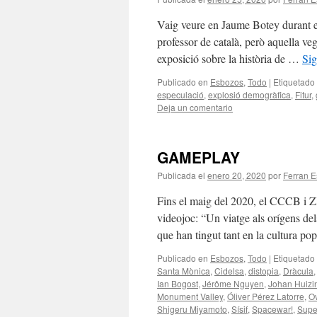
Vaig veure en Jaume Botey durant e
professor de català, però aquella ve
exposició sobre la història de …
Si
Publicado en
Esbozos
,
Todo
|
Etiquetado
especulació
,
explosió demogràfica
,
Fitur
,
Deja un comentario
GAMEPLAY
Publicada el
enero 20, 2020
por
Ferran E
Fins el maig del 2020, el CCCB i
videojoc: “Un viatge als orígens del
que han tingut tant en la cultura po
Publicado en
Esbozos
,
Todo
|
Etiquetado
Santa Mònica
,
Cidelsa
,
distopia
,
Dràcula
Ian Bogost
,
Jérôme Nguyen
,
Johan Huizi
Monument Valley
,
Óliver Pérez Latorre
,
Ov
Shigeru Miyamoto
,
Sísif
,
Spacewar!
,
Supe