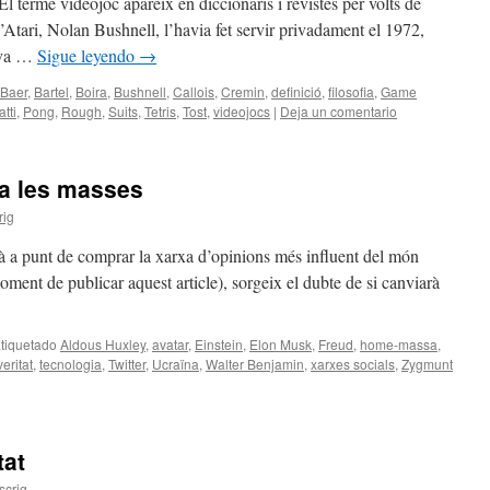
 terme videojoc apareix en diccionaris i revistes per volts de
Atari, Nolan Bushnell, l’havia fet servir privadament el 1972,
l va …
Sigue leyendo
→
Baer
,
Bartel
,
Boira
,
Bushnell
,
Callois
,
Cremin
,
definició
,
filosofia
,
Game
tti
,
Pong
,
Rough
,
Suits
,
Tetris
,
Tost
,
videojocs
|
Deja un comentario
 a les masses
rig
à a punt de comprar la xarxa d’opinions més influent del món
moment de publicar aquest article), sorgeix el dubte de si canviarà
tiquetado
Aldous Huxley
,
avatar
,
Einstein
,
Elon Musk
,
Freud
,
home-massa
,
eritat
,
tecnologia
,
Twitter
,
Ucraïna
,
Walter Benjamin
,
xarxes socials
,
Zygmunt
tat
scrig