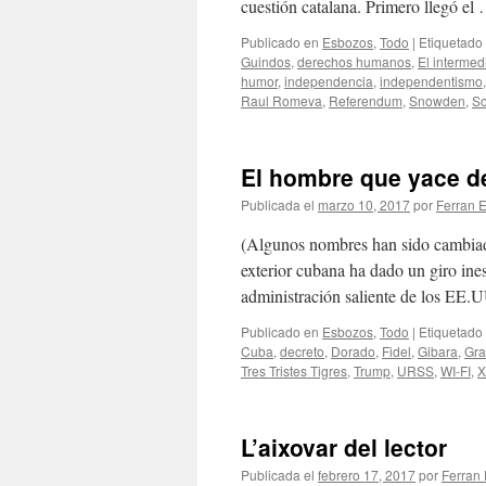
cuestión catalana. Primero llegó e
Publicado en
Esbozos
,
Todo
|
Etiquetado
Guindos
,
derechos humanos
,
El intermed
humor
,
independencia
,
independentismo
Raul Romeva
,
Referendum
,
Snowden
,
S
El hombre que yace de
Publicada el
marzo 10, 2017
por
Ferran E
(Algunos nombres han sido cambiado
exterior cubana ha dado un giro in
administración saliente de los EE.
Publicado en
Esbozos
,
Todo
|
Etiquetado
Cuba
,
decreto
,
Dorado
,
Fidel
,
Gibara
,
Gr
Tres Tristes Tigres
,
Trump
,
URSS
,
WI-FI
,
X
L’aixovar del lector
Publicada el
febrero 17, 2017
por
Ferran 