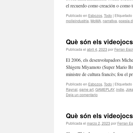
el recuerdo como creación o como t
Publicado en
Esbozos
,
Todo
|
Etiquetado
molleindustria
,
MoMA
,
narrativa
,
poesia di
Què són els videojocs?
Publicada el
abril 4, 2023
por
Ferran Escr
El 2006, els desenvolupadors Miche
Shigeru Miyamoto (Super Mario Bros.
ministre de cultura francès; fou el
Publicado en
Esbozos
,
Todo
|
Etiquetado
Raynal
,
game art
,
GAMEPLAY
,
indie
,
Jok
Deja un comentario
Què són els videojoc
Publicada el
marzo 2, 2023
por
Ferran Es