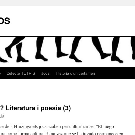
OS
e
L’efecte TETRIS
Jocs
Història d’un certamen
 Literatura i poesia (3)
rig
ue deia Huizinga els jocs acaben per culturitzar-se: “El juego
tura como forma cultural. Una vez que se ha jugado permanece en