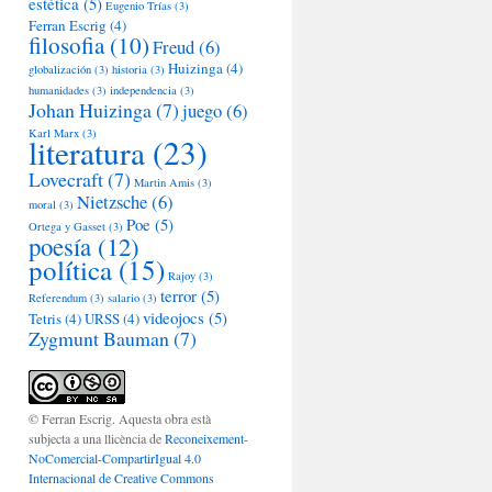
estética
(5)
Eugenio Trías
(3)
Ferran Escrig
(4)
filosofia
(10)
Freud
(6)
Huizinga
(4)
globalización
(3)
historia
(3)
humanidades
(3)
independencia
(3)
Johan Huizinga
(7)
juego
(6)
Karl Marx
(3)
literatura
(23)
Lovecraft
(7)
Martin Amis
(3)
Nietzsche
(6)
moral
(3)
Poe
(5)
Ortega y Gasset
(3)
poesía
(12)
política
(15)
Rajoy
(3)
terror
(5)
Referendum
(3)
salario
(3)
videojocs
(5)
Tetris
(4)
URSS
(4)
Zygmunt Bauman
(7)
© Ferran Escrig. Aquesta obra està
subjecta a una llicència de
Reconeixement-
NoComercial-CompartirIgual 4.0
Internacional de Creative Commons