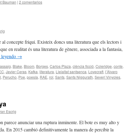
t Bauman
|
2 comentarios
rig
l concepte friqui. Existeix doncs una literatura que els lectors i
 que en realitat és una literatura de gènere, associada a la fantasia,
 leyendo
→
assaig
,
Blake
,
Bloom
,
Borges
,
Carlos Plaza
,
ciència ficció
,
Coleridge
,
conte
,
EC
,
Javier Ceras
,
Kafka
,
literatura
,
Lleialtat santsenca
,
Lovecraft
,
l’Àlvaro
l
,
Perucho
,
Poe
,
poesía
,
RAE
,
rol
,
Sants
,
Sants Niggurath
,
Severí Vinyoles
,
nya
ran Escrig
ión parece anunciar una ruptura inminente. El bote es muy alto y
tida. En 2015 cambió definitivamente la manera de percibir la