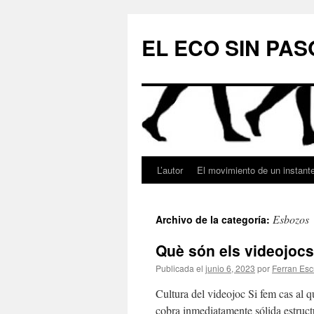
Saltar
al
EL ECO SIN PAS
contenido
L’autor
El movimiento de un instant
Esbozos
Archivo de la categoría:
Què són els videojocs?
Publicada el
junio 6, 2023
por
Ferran Esc
Cultura del videojoc Si fem cas al q
cobra inmediatamente sólida estruc