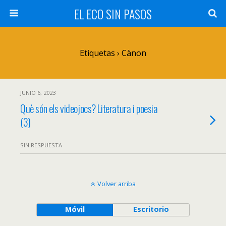
EL ECO SIN PASOS
Etiquetas › Cànon
JUNIO 6, 2023
Què són els videojocs? Literatura i poesia
(3)
SIN RESPUESTA
Volver arriba
Móvil
Escritorio