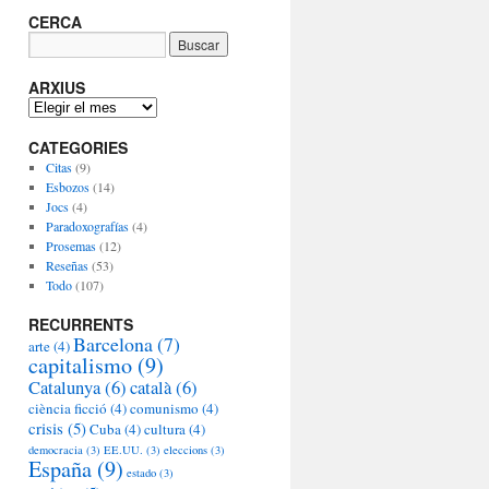
CERCA
ARXIUS
A
R
CATEGORIES
X
I
Citas
(9)
U
Esbozos
(14)
S
Jocs
(4)
Paradoxografías
(4)
Prosemas
(12)
Reseñas
(53)
Todo
(107)
RECURRENTS
Barcelona
(7)
arte
(4)
capitalismo
(9)
Catalunya
(6)
català
(6)
ciència ficció
(4)
comunismo
(4)
crisis
(5)
Cuba
(4)
cultura
(4)
democracia
(3)
EE.UU.
(3)
eleccions
(3)
España
(9)
estado
(3)