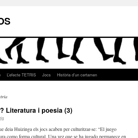
OS
e
L’efecte TETRIS
Jocs
Història d’un certamen
tria
 Literatura i poesia (3)
rig
ue deia Huizinga els jocs acaben per culturitzar-se: “El juego
tura como forma cultural. Una vez que se ha jugado permanece en