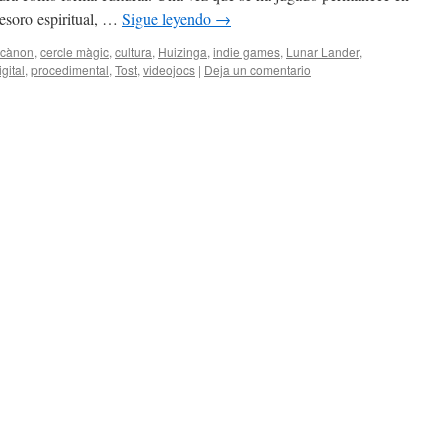
esoro espiritual, …
Sigue leyendo
→
cànon
,
cercle màgic
,
cultura
,
Huizinga
,
indie games
,
Lunar Lander
,
gital
,
procedimental
,
Tost
,
videojocs
|
Deja un comentario