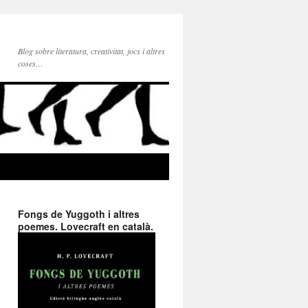
Blog sobre literatura, creativitat, jocs i altres
coses…
Fongs de Yuggoth i altres
poemes. Lovecraft en català.