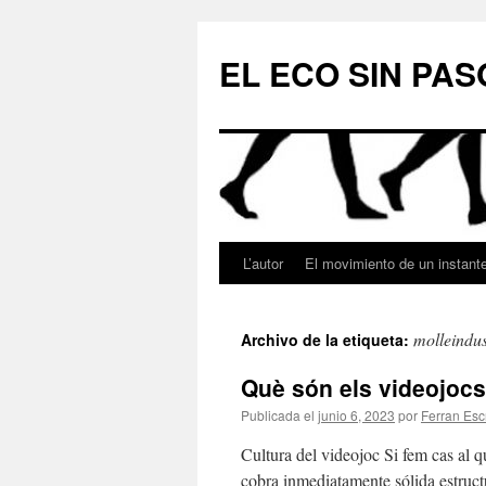
Saltar
al
EL ECO SIN PAS
contenido
L’autor
El movimiento de un instant
molleindus
Archivo de la etiqueta:
Què són els videojocs?
Publicada el
junio 6, 2023
por
Ferran Esc
Cultura del videojoc Si fem cas al q
cobra inmediatamente sólida estruc