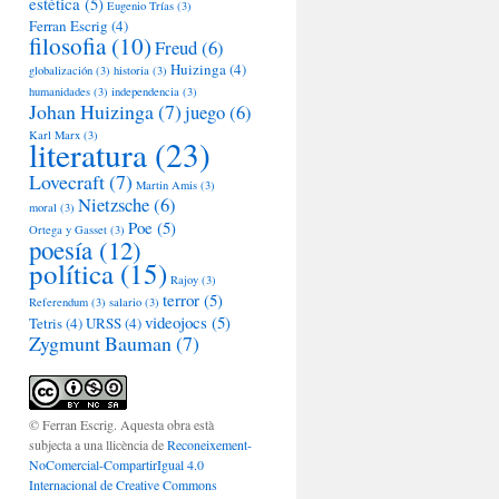
estética
(5)
Eugenio Trías
(3)
Ferran Escrig
(4)
filosofia
(10)
Freud
(6)
Huizinga
(4)
globalización
(3)
historia
(3)
humanidades
(3)
independencia
(3)
Johan Huizinga
(7)
juego
(6)
Karl Marx
(3)
literatura
(23)
Lovecraft
(7)
Martin Amis
(3)
Nietzsche
(6)
moral
(3)
Poe
(5)
Ortega y Gasset
(3)
poesía
(12)
política
(15)
Rajoy
(3)
terror
(5)
Referendum
(3)
salario
(3)
videojocs
(5)
Tetris
(4)
URSS
(4)
Zygmunt Bauman
(7)
© Ferran Escrig. Aquesta obra està
subjecta a una llicència de
Reconeixement-
NoComercial-CompartirIgual 4.0
Internacional de Creative Commons