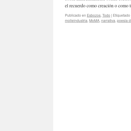
el recuerdo como creación o como t
Publicado en
Esbozos
,
Todo
|
Etiquetado
molleindustria
,
MoMA
,
narrativa
,
poesia di