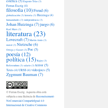
estética
(5)
Eugenio Trías
(3)
Ferran Escrig
(4)
filosofia
(10)
Freud
(6)
Huizinga
(4)
globalización
(3)
historia
(3)
humanidades
(3)
independencia
(3)
Johan Huizinga
(7)
juego
(6)
Karl Marx
(3)
literatura
(23)
Lovecraft
(7)
Martin Amis
(3)
Nietzsche
(6)
moral
(3)
Poe
(5)
Ortega y Gasset
(3)
poesía
(12)
política
(15)
Rajoy
(3)
terror
(5)
Referendum
(3)
salario
(3)
videojocs
(5)
Tetris
(4)
URSS
(4)
Zygmunt Bauman
(7)
© Ferran Escrig. Aquesta obra està
subjecta a una llicència de
Reconeixement-
NoComercial-CompartirIgual 4.0
Internacional de Creative Commons