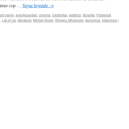
 primer cop …
Sigue leyendo
→
art game
,
avantguardes
,
cinema
,
creativitat
,
estética
,
filosofia
,
Fréderick
s
,
Lat of Us
,
literatura
,
Michel Ancel
,
Shigeru Miyamoto
,
tecnojocs
,
videojocs
|