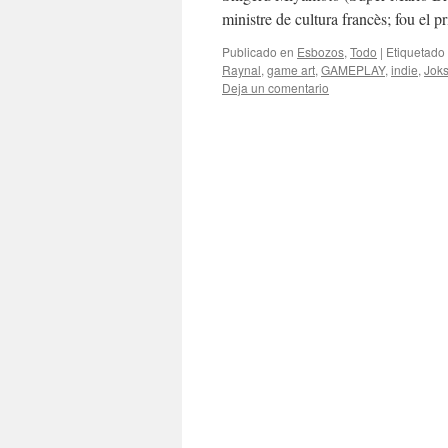
ministre de cultura francès; fou el
Publicado en
Esbozos
,
Todo
|
Etiquetado
Raynal
,
game art
,
GAMEPLAY
,
indie
,
Jok
Deja un comentario