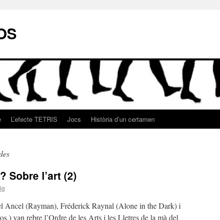
OS
e
L’efecte TETRIS
Jocs
Història d’un certamen
des
 Sobre l’art (2)
ig
l Ancel (Rayman), Fréderick Raynal (Alone in the Dark) i
) van rebre l’Ordre de les Arts i les Lletres de la mà del