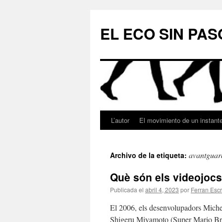
Saltar
al
EL ECO SIN PAS
contenido
L’autor
El movimiento de un instant
avantguar
Archivo de la etiqueta:
Què són els videojocs?
Publicada el
abril 4, 2023
por
Ferran Escr
El 2006, els desenvolupadors Miche
Shigeru Miyamoto (Super Mario Bros.