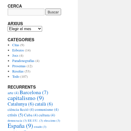
CERCA
ARXIUS
A
R
CATEGORIES
X
I
Citas
(9)
U
Esbozos
(14)
S
Jocs
(4)
Paradoxografías
(4)
Prosemas
(12)
Reseñas
(53)
Todo
(107)
RECURRENTS
Barcelona
(7)
arte
(4)
capitalismo
(9)
Catalunya
(6)
català
(6)
ciència ficció
(4)
comunismo
(4)
crisis
(5)
Cuba
(4)
cultura
(4)
democracia
(3)
EE.UU.
(3)
eleccions
(3)
España
(9)
estado
(3)