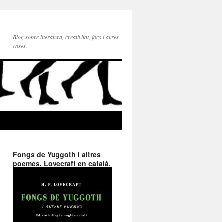
Blog sobre literatura, creativitat, jocs i altres
coses…
Fongs de Yuggoth i altres
poemes. Lovecraft en català.