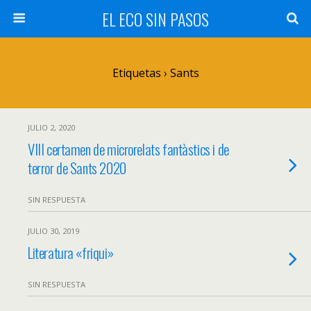
EL ECO SIN PASOS
Etiquetas › Sants
JULIO 2, 2020
VIII certamen de microrelats fantàstics i de
terror de Sants 2020
SIN RESPUESTA
JULIO 30, 2019
Literatura «friqui»
SIN RESPUESTA