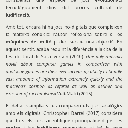
tecnològicament dins del procés cultural de
ludificació
.
Amb tot, encara hi ha jocs no-digitals que compleixen
la mateixa condició: l’autor reflexiona sobre si les
màquines del milió
poden ser-ne una objecció. En
aquest sentit, acaba reduint la diferència a la cita de la
tesi doctoral de Sara Iversen (2010): «
the only radically
novel about computer games in comparison with
analogue games are their ever increasing ability to handle
vast amounts of information extremely quickly and the
machine’s position as referee as well as definer and
executer of mechanisms»
Veli-Matti (2015).
El debat s’amplia si es comparen els jocs analògics
amb els digitals. Christopher Bartel (2017) considera
que tots els jocs s’identifiquen principalment per les
regles
i les
habilitats
requerides, si bé la seva