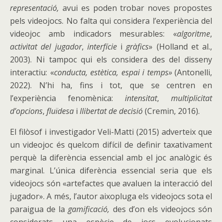
representació,
avui es poden trobar noves propostes
pels videojocs. No falta qui considera l’experiència del
videojoc amb indicadors mesurables: «
algoritme
,
activitat del jugador
,
interfície
i
gràfics
» (Holland et al.,
2003). Ni tampoc qui els considera des del disseny
interactiu: «
conducta, estètica, espai i temps»
(Antonelli,
2022). N’hi ha, fins i tot, que se centren en
l’experiència fenomènica:
intensitat
,
multiplicitat
d’opcions
,
fluïdesa
i
llibertat de
decisió
(Cremin, 2016).
El filòsof i investigador Veli-Matti (2015) adverteix que
un videojoc és quelcom difícil de definir taxativament
perquè la diferència essencial amb el joc analògic és
marginal. L’única diferència essencial seria que els
videojocs són «artefactes que avaluen la interacció del
jugador». A més, l’autor aixopluga els videojocs sota el
paraigua de la
gamificació,
des d’on els videojocs són
considerats una espècie de jocs evolucionats