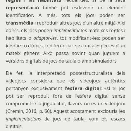
representació
també pot esdevenir un element
identificador. A més, tots els jocs poden ser
transmèdia
i reproduir altres jocs d’un altre mitjà. Així
doncs, els jocs poden
implementar
les mateixes regles i
habilitats o
adaptar-les
, tot modificant-les: poden ser
idèntics o clònics, o diferenciar-se com a espècies d’un
mateix gènere. Això passa sovint quan juguem a
versions digitals de jocs de taula o amb simuladors.
De fet, la interpretació postestructuralista dels
videojocs considera que els videojocs autèntics
pertanyen exclusivament l
’esfera digital
: «si el joc
pot ser reproduït fora de l’esfera digital sense
comprometre la jugabilitat, llavors no és un videojoc»
(Cremin, 2016, p. 60). Aquest acostament exclouria les
implementacions
de jocs de taula, com els escacs
digitals.