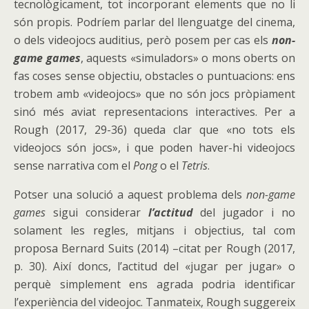
tecnològicament, tot incorporant elements que no li
són propis. Podríem parlar del llenguatge del cinema,
o dels videojocs auditius, però posem per cas els
non-
game games
, aquests «simuladors» o mons oberts on
fas coses sense objectiu, obstacles o puntuacions: ens
trobem amb «videojocs» que no són jocs pròpiament
sinó més aviat representacions interactives. Per a
Rough (2017, 29-36) queda clar que «no tots els
videojocs són jocs», i que poden haver-hi videojocs
sense narrativa com el
Pong
o el
Tetris
.
Potser una solució a aquest problema dels
non-game
games
sigui considerar
l’actitud
del jugador i no
solament les regles, mitjans i objectius, tal com
proposa Bernard Suits (2014) –citat per Rough (2017,
p. 30). Així doncs, l’actitud del «jugar per jugar» o
perquè simplement ens agrada podria identificar
l’experiència del videojoc. Tanmateix, Rough suggereix