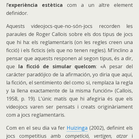
l
’experiència estètica
com a un altre element
definidor.
Aquests videojocs-que-no-són-jocs recorden les
paraules de Roger Callois sobre els dos tipus de jocs
que hi ha: els reglamentaris (on les regles creen una
ficció) i els ficticis (els que no tenen regles). M’inclino a
pensar que aquests responen al segon tipus, és a dir,
que
la ficció de simular quelcom
: «A pesar del
carácter paradójico de la afirmación, yo diria que aquí,
la ficción, el sentimiento del como si, remplaza la regla
y la llena exactamente de la misma función» (Callois,
1958, p. 19). L’únic matís que hi afegiria és que els
videojocs varen ser pensats i creats originàriament
com a jocs reglamentaris.
Com en el seu dia va fer
Huizinga
(2002), definint els
jocs competitius amb
competició, vertigen, atzar
i