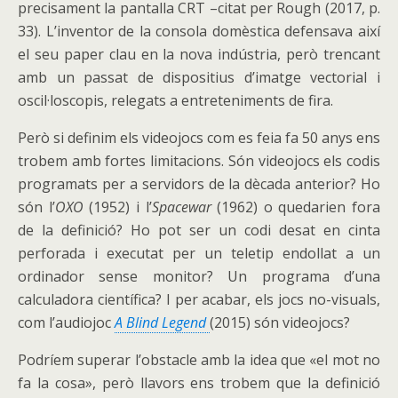
precisament la pantalla CRT –citat per Rough (2017, p.
33). L’inventor de la consola domèstica defensava així
el seu paper clau en la nova indústria, però trencant
amb un passat de dispositius d’imatge vectorial i
oscil·loscopis, relegats a entreteniments de fira.
Però si definim els videojocs com es feia fa 50 anys ens
trobem amb fortes limitacions. Són videojocs els codis
programats per a servidors de la dècada anterior? Ho
són l’
OXO
(1952) i l’
Spacewar
(1962) o quedarien fora
de la definició? Ho pot ser un codi desat en cinta
perforada i executat per un teletip endollat a un
ordinador sense monitor? Un programa d’una
calculadora científica? I per acabar, els jocs no-visuals,
com l’audiojoc
A Blind Legend
(2015) són videojocs?
Podríem superar l’obstacle amb la idea que «el mot no
fa la cosa», però llavors ens trobem que la definició