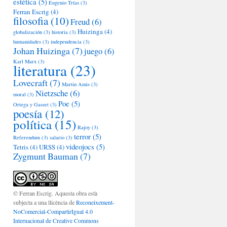
estética
(5)
Eugenio Trías
(3)
Ferran Escrig
(4)
filosofia
(10)
Freud
(6)
Huizinga
(4)
globalización
(3)
historia
(3)
humanidades
(3)
independencia
(3)
Johan Huizinga
(7)
juego
(6)
Karl Marx
(3)
literatura
(23)
Lovecraft
(7)
Martin Amis
(3)
Nietzsche
(6)
moral
(3)
Poe
(5)
Ortega y Gasset
(3)
poesía
(12)
política
(15)
Rajoy
(3)
terror
(5)
Referendum
(3)
salario
(3)
videojocs
(5)
Tetris
(4)
URSS
(4)
Zygmunt Bauman
(7)
© Ferran Escrig. Aquesta obra està
subjecta a una llicència de
Reconeixement-
NoComercial-CompartirIgual 4.0
Internacional de Creative Commons