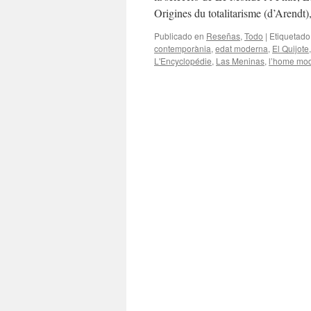
Origines du totalitarisme (d’Arend
Publicado en
Reseñas
,
Todo
|
Etiquetado
contemporània
,
edat moderna
,
El Quijote
L'Encyclopédie
,
Las Meninas
,
l’home mo