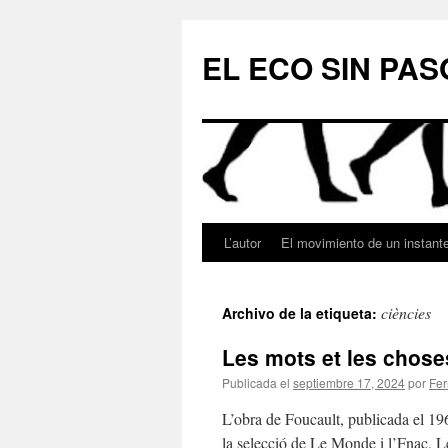
Saltar
al
EL ECO SIN PAS
contenido
L’autor
El movimiento de un instant
ciències
Archivo de la etiqueta:
Les mots et les chose
Publicada el
septiembre 17, 2024
por
Fer
L’obra de Foucault, publicada el 19
la selecció de Le Monde i l’Fnac, L