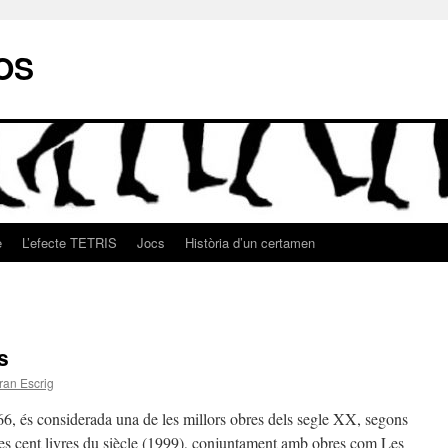
OS
e
L’efecte TETRIS
Jocs
Història d’un certamen
s
ran Escrig
66, és considerada una de les millors obres dels segle XX, segons
es cent livres du siècle (1999), conjuntament amb obres com Les