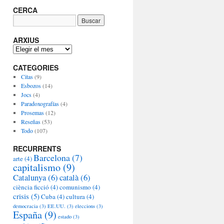
CERCA
ARXIUS
A
R
CATEGORIES
X
I
Citas
(9)
U
Esbozos
(14)
S
Jocs
(4)
Paradoxografías
(4)
Prosemas
(12)
Reseñas
(53)
Todo
(107)
RECURRENTS
Barcelona
(7)
arte
(4)
capitalismo
(9)
Catalunya
(6)
català
(6)
ciència ficció
(4)
comunismo
(4)
crisis
(5)
Cuba
(4)
cultura
(4)
democracia
(3)
EE.UU.
(3)
eleccions
(3)
España
(9)
estado
(3)