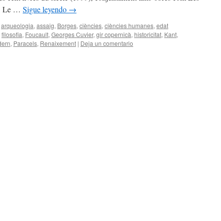
t), Le …
Sigue leyendo
→
arqueologia
,
assaig
,
Borges
,
ciències
,
ciències humanes
,
edat
,
filosofia
,
Foucault
,
Georges Cuvier
,
gir copernicà
,
historicitat
,
Kant
,
dern
,
Paracels
,
Renaixement
|
Deja un comentario