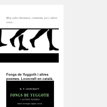
Blog sobre literatura, creativitat, jocs i altres
coses…
Fongs de Yuggoth i altres
poemes. Lovecraft en català.