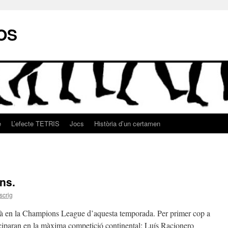
OS
e
L’efecte TETRIS
Jocs
Història d’un certamen
ns.
scrig
ndrà en la Champions League d’aquesta temporada. Per primer cop a
ticiparan en la màxima competició continental: Luís Racionero