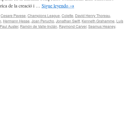
ica de la creació i …
Sigue leyendo
→
Cesare Pavese
,
Champions League
,
Colette
,
David Henry Thoreau
,
n
,
Hermann Hesse
,
Joan Perucho
,
Jonathan Swift
,
Kenneth Grahamme
,
Luís
Paul Auster
,
Ramón de Valle-Inclán
,
Raymond Carver
,
Seamus Heaney
,