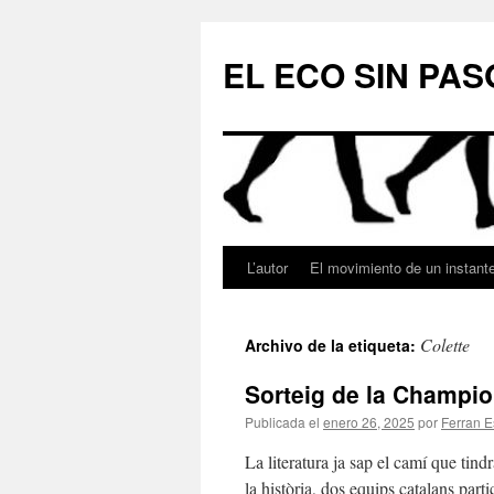
Saltar
al
EL ECO SIN PAS
contenido
L’autor
El movimiento de un instant
Colette
Archivo de la etiqueta:
Sorteig de la Champio
Publicada el
enero 26, 2025
por
Ferran E
La literatura ja sap el camí que ti
la història, dos equips catalans par