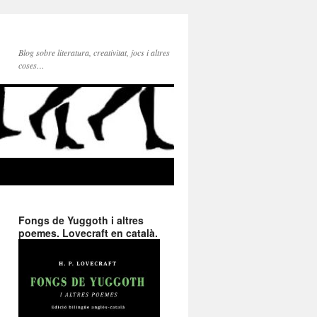
Blog sobre literatura, creativitat, jocs i altres
coses…
Fongs de Yuggoth i altres
poemes. Lovecraft en català.