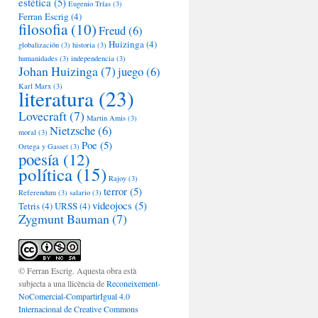
estética
(5)
Eugenio Trías
(3)
Ferran Escrig
(4)
filosofia
(10)
Freud
(6)
Huizinga
(4)
globalización
(3)
historia
(3)
humanidades
(3)
independencia
(3)
Johan Huizinga
(7)
juego
(6)
Karl Marx
(3)
literatura
(23)
Lovecraft
(7)
Martin Amis
(3)
Nietzsche
(6)
moral
(3)
Poe
(5)
Ortega y Gasset
(3)
poesía
(12)
política
(15)
Rajoy
(3)
terror
(5)
Referendum
(3)
salario
(3)
videojocs
(5)
Tetris
(4)
URSS
(4)
Zygmunt Bauman
(7)
© Ferran Escrig. Aquesta obra està
subjecta a una llicència de
Reconeixement-
NoComercial-CompartirIgual 4.0
Internacional de Creative Commons