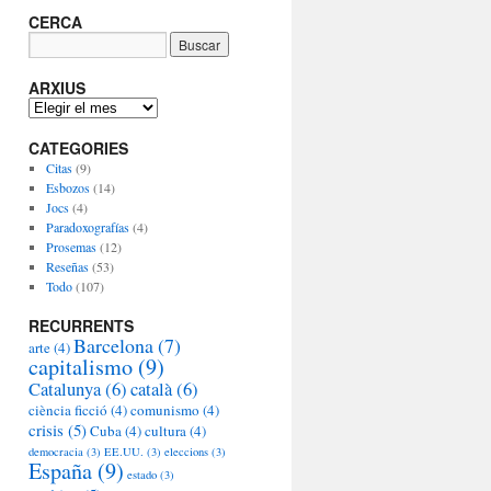
CERCA
ARXIUS
A
R
CATEGORIES
X
I
Citas
(9)
U
Esbozos
(14)
S
Jocs
(4)
Paradoxografías
(4)
Prosemas
(12)
Reseñas
(53)
Todo
(107)
RECURRENTS
Barcelona
(7)
arte
(4)
capitalismo
(9)
Catalunya
(6)
català
(6)
ciència ficció
(4)
comunismo
(4)
crisis
(5)
Cuba
(4)
cultura
(4)
democracia
(3)
EE.UU.
(3)
eleccions
(3)
España
(9)
estado
(3)