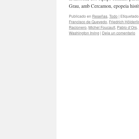
Grau, amb Cercamon, epopeia històr
Publicado en
Reseñas
,
Todo
|
Etiquetado
Francisco de Quevedo
,
Friedrich Hölderli
Racionero
,
Michel Foucault
,
Pablo d’Ors
,
Washington Irving
|
Deja un comentario