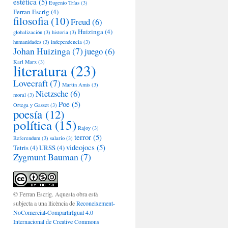
estética
(5)
Eugenio Trías
(3)
Ferran Escrig
(4)
filosofia
(10)
Freud
(6)
Huizinga
(4)
globalización
(3)
historia
(3)
humanidades
(3)
independencia
(3)
Johan Huizinga
(7)
juego
(6)
Karl Marx
(3)
literatura
(23)
Lovecraft
(7)
Martin Amis
(3)
Nietzsche
(6)
moral
(3)
Poe
(5)
Ortega y Gasset
(3)
poesía
(12)
política
(15)
Rajoy
(3)
terror
(5)
Referendum
(3)
salario
(3)
videojocs
(5)
Tetris
(4)
URSS
(4)
Zygmunt Bauman
(7)
© Ferran Escrig. Aquesta obra està
subjecta a una llicència de
Reconeixement-
NoComercial-CompartirIgual 4.0
Internacional de Creative Commons