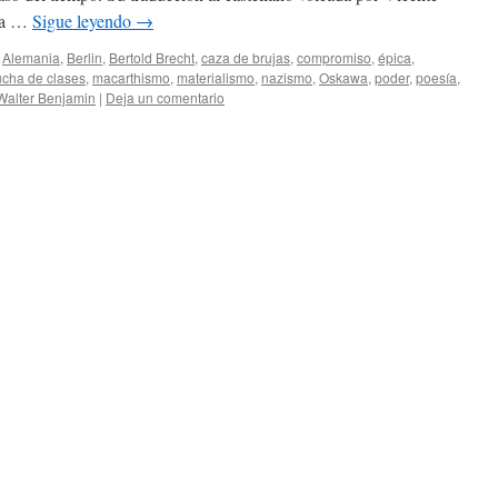
ra …
Sigue leyendo
→
Alemania
,
Berlin
,
Bertold Brecht
,
caza de brujas
,
compromiso
,
épica
,
ucha de clases
,
macarthismo
,
materialismo
,
nazismo
,
Oskawa
,
poder
,
poesía
,
Walter Benjamin
|
Deja un comentario