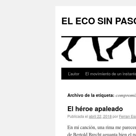
Saltar
al
EL ECO SIN PAS
contenido
L’autor
El movimiento de un instant
compromi
Archivo de la etiqueta:
El héroe apaleado
Publicada el
abril 22, 2018
por
Ferran Es
En mi canción, una rima me parecerí
de Bertold Brecht aguanta bien el p