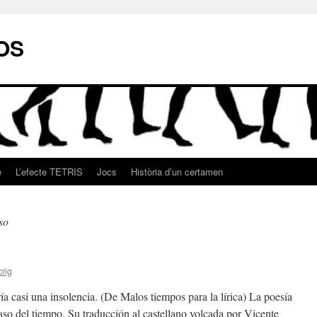
OS
e
L’efecte TETRIS
Jocs
Història d’un certamen
so
crig
a casi una insolencia. (De Malos tiempos para la lírica) La poesía
aso del tiempo. Su traducción al castellano volcada por Vicente