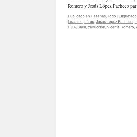
Romero y Jesús López Pacheco pa
Publicado en
Reseñas
,
Todo
|
Etiquetado
fascismo
,
héroe
,
Jesús López Pacheco
,
l
RDA
,
Stasi
,
traducción
,
Vicente Romero
,