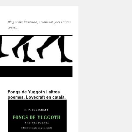
Blog sobre literatura, creativitat, jocs i altres
coses…
Fongs de Yuggoth i altres
poemes. Lovecraft en català.