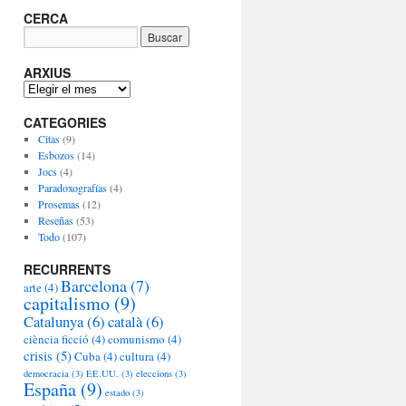
CERCA
ARXIUS
A
R
CATEGORIES
X
I
Citas
(9)
U
Esbozos
(14)
S
Jocs
(4)
Paradoxografías
(4)
Prosemas
(12)
Reseñas
(53)
Todo
(107)
RECURRENTS
Barcelona
(7)
arte
(4)
capitalismo
(9)
Catalunya
(6)
català
(6)
ciència ficció
(4)
comunismo
(4)
crisis
(5)
Cuba
(4)
cultura
(4)
democracia
(3)
EE.UU.
(3)
eleccions
(3)
España
(9)
estado
(3)