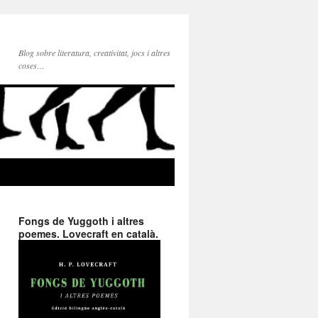
Blog sobre literatura, creativitat, jocs i altres
coses…
Fongs de Yuggoth i altres
poemes. Lovecraft en català.