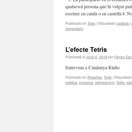
qualsevol persona que hi vulgui part
escriure en català o en castellà.4.
Publicado en
Todo
|
Etiquetado
castellà
,
comentario
L’efecte Tetris
Publicada el
junio 6, 2019
por
Ferran Esc
Entrevista a Catalunya Ràdio
Publicado en
Reseñas
,
Todo
|
Etiquetado
poètica
,
prosema
,
retrogaming
,
Tetris
,
vid