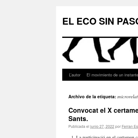
Saltar
al
EL ECO SIN PAS
contenido
L’autor
El movimiento de un instant
microrelat
Archivo de la etiqueta:
Convocat el X certamen
Sants.
Publicada el
junio 27, 2022
por
Ferran Es
1. La participació en el certamen c