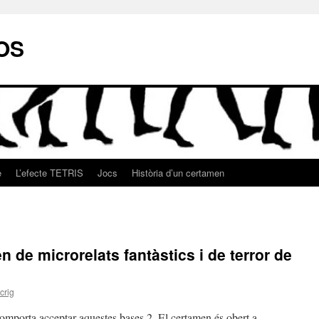
OS
e
L’efecte TETRIS
Jocs
Història d’un certamen
 de microrelats fantàstics i de terror de
crig
omporta acceptar aquestes bases.2. El certamen és obert a