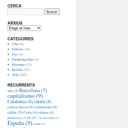
CERCA
ARXIUS
A
R
CATEGORIES
X
I
Citas
(9)
U
Esbozos
(14)
S
Jocs
(4)
Paradoxografías
(4)
Prosemas
(12)
Reseñas
(53)
Todo
(107)
RECURRENTS
Barcelona
(7)
arte
(4)
capitalismo
(9)
Catalunya
(6)
català
(6)
ciència ficció
(4)
comunismo
(4)
crisis
(5)
Cuba
(4)
cultura
(4)
democracia
(3)
EE.UU.
(3)
eleccions
(3)
España
(9)
estado
(3)