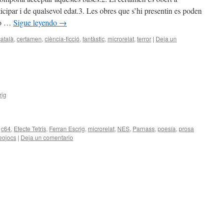
icipar i de qualsevol edat.3. Les obres que s’hi presentin es poden
 No …
Sigue leyendo
→
català
,
certamen
,
ciència-ficció
,
fantàstic
,
microrelat
,
terror
|
Deja un
rig
c64
,
Efecte Tetris
,
Ferran Escrig
,
microrelat
,
NES
,
Parnass
,
poesía
,
prosa
eojocs
|
Deja un comentario