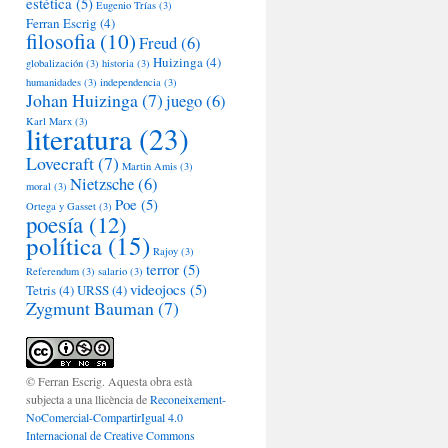
estética
(5)
Eugenio Trías
(3)
Ferran Escrig
(4)
filosofia
(10)
Freud
(6)
Huizinga
(4)
globalización
(3)
historia
(3)
humanidades
(3)
independencia
(3)
Johan Huizinga
(7)
juego
(6)
Karl Marx
(3)
literatura
(23)
Lovecraft
(7)
Martin Amis
(3)
Nietzsche
(6)
moral
(3)
Poe
(5)
Ortega y Gasset
(3)
poesía
(12)
política
(15)
Rajoy
(3)
terror
(5)
Referendum
(3)
salario
(3)
videojocs
(5)
Tetris
(4)
URSS
(4)
Zygmunt Bauman
(7)
© Ferran Escrig. Aquesta obra està
subjecta a una llicència de
Reconeixement-
NoComercial-CompartirIgual 4.0
Internacional de Creative Commons