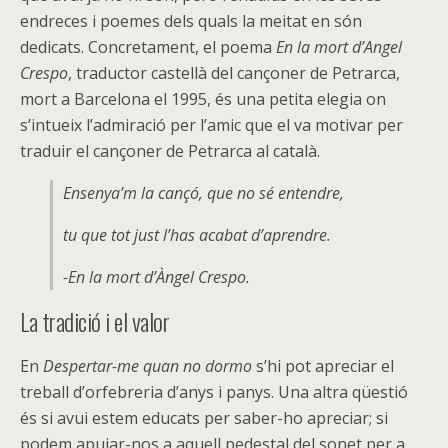
endreces i poemes dels quals la meitat en són
dedicats. Concretament, el poema
En la mort d’Angel
Crespo
, traductor castellà del cançoner de Petrarca,
mort a Barcelona el 1995, és una petita elegia on
s’intueix l’admiració per l’amic que el va motivar per
traduir el cançoner de Petrarca al català.
Ensenya’m la cançó, que no sé entendre,
tu que tot just l’has acabat d’aprendre.
-En la mort d’Àngel Crespo.
La tradició i el valor
En
Despertar-me quan no dormo
s’hi pot apreciar el
treball d’orfebreria d’anys i panys. Una altra qüestió
és si avui estem educats per saber-ho apreciar; si
podem apujar-nos a aquell pedestal del sonet per a