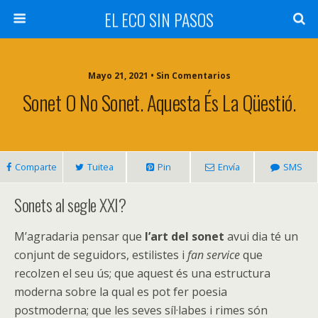
EL ECO SIN PASOS
Mayo 21, 2021 • Sin Comentarios
Sonet O No Sonet. Aquesta És La Qüestió.
Comparte
Tuitea
Pin
Envía
SMS
Sonets al segle XXI?
M’agradaria pensar que
l’art del sonet
avui dia té un
conjunt de seguidors, estilistes i
fan service
que
recolzen el seu ús; que aquest és una estructura
moderna sobre la qual es pot fer poesia
postmoderna; que les seves síl·labes i rimes són