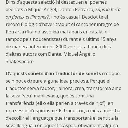
Dins d’aquesta selecció hi destaquen el poemes
dedicats a Miquel Àngel, Dante i Petrarca,
Saps la terra
on floreix el llimoner
?, i no és casual: Desclot té el
rècord filològic d’haver traduït el cançoner íntegre de
Petrarca (fita no assolida mai abans en català, ni
tampoc pels noucentistes) durant els últims 15 anys
de manera intermitent: 8000 versos, a banda dels
d’altres autors com Dante, Miquel Àngel o
Shakespeare.
D’aquests
sonets d’un traductor de sonets
crec que
se’n pot extreure alguna idea preciosa. Perquè el
traductor serva l’autor, i alhora, crea, transforma amb
la seva “veu” manllevada, que és com una
transferència (ell o ella parlen a través del “jo”), en
una sessió d’espiritisme. El traductor, a més a més, ha
d’escollir el llenguatge que transportarà el sentit a la
seva llengua, i en aquest traspàs, òbviament, alguna