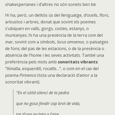
shakesperianes i d’altres no són sonets ben bé.
Hi ha, però, un delitós ús del llenguatge, d’ocells, flors,
arbustos i arbres, donat que sovint els poemes
s’ubiquen en valls, gorgs, costes, estanys, o
muntanyes; hi ha una presència de la terra com del
mar, sovint com a símbols,
locus amoenus
, o paisatges
de fons; del pas de les estacions, o de la presència o
absència de l’home i les seves activitats. També una
preferència pels mots amb
sonoritats vibrants
:
“llimalla, esquerdill, rocallís…”, o com en el cas del
poema
Pirinenca
(tota una declaració d’amor a la
sonoritat vibrant).
“En el sòlid silenci de la pedra
que no gosa fendir cap brot de vida,
tot d’una esclata a l’aire