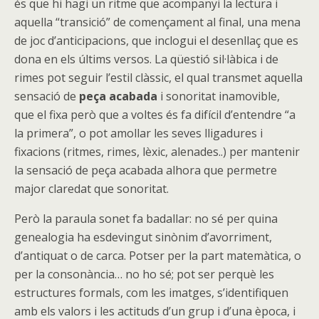
és que hi hagi un ritme que acompanyi la lectura i
aquella “transició” de començament al final, una mena
de joc d’anticipacions, que inclogui el desenllaç que es
dona en els últims versos. La qüestió sil·làbica i de
rimes pot seguir l’estil clàssic, el qual transmet aquella
sensació de
peça acabada
i sonoritat inamovible,
que el fixa però que a voltes és fa difícil d’entendre “a
la primera”, o pot amollar les seves lligadures i
fixacions (ritmes, rimes, lèxic, alenades..) per mantenir
la sensació de peça acabada alhora que permetre
major claredat que sonoritat.
Però la paraula sonet fa badallar: no sé per quina
genealogia ha esdevingut sinònim d’avorriment,
d’antiquat o de carca. Potser per la part matemàtica, o
per la consonància… no ho sé; pot ser perquè les
estructures formals, com les imatges, s’identifiquen
amb els valors i les actituds d’un grup i d’una època, i