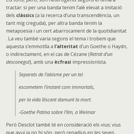
tractar: si per una banda tenim l’alè elevat a imitació
dels
clàssics
(a la recerca d’una transcendència, un
tant mig creguda), per altra banda tenim la
metapoesia i un cert abarrocament de la quotidianitat
. La veu també varia segons el tema i trobem que
aquesta s’emmotlla a
l’alteritat
d’un Goethe o Haydn,
o indirectament, en el cas de Cézane (
Retrat d’un
desconegut
), amb una
ècfrasi
impressionista.
Separats de l’abisme per un tel
escometem l’instant com immortals,
per la vida lliscant damunt la mort.
-Goethe Patina sobre l’Ilm, a Weimar
Però Desclot també té en consideració els vius; vius
que avui ja no hi són, però renadius en les seves