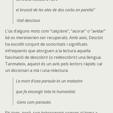
el brunzit de les ales de dos corbs en parella”
-Vall desclosa
L’ús d’alguns mots com “calçobre”, “acorar” o “avidar”
bé es mereixerien ser recuperats. Amb això, Desclot
ha escollit conjunt de sonoritats i significats
infreqüents que atorguen a la lectura aquella
fascinació de descobrir (o redescobrir) una llengua.
Tanmateix, aquest és un avís pels lectors ràpids: cal
un diccionari a mà i una relectura.
La mort d’una paraula és un malastre
que fa encongir tota la humanitat.
-Gens com paraules
Els tons, però, son heterogenis segons el tema a