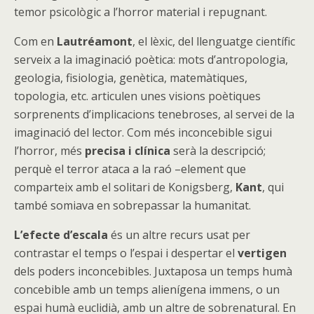
temor psicològic a l’horror material i repugnant.
Com en
Lautréamont
, el lèxic, del llenguatge científic
serveix a la imaginació poètica: mots d’antropologia,
geologia, fisiologia, genètica, matemàtiques,
topologia, etc. articulen unes visions poètiques
sorprenents d’implicacions tenebroses, al servei de la
imaginació del lector. Com més inconcebible sigui
l’horror, més
precisa i clínica
serà la descripció;
perquè el terror ataca a la raó –element que
comparteix amb el solitari de Konigsberg,
Kant
, qui
també somiava en sobrepassar la humanitat.
L’efecte d’escala
és un altre recurs usat per
contrastar el temps o l’espai i despertar el
vertigen
dels poders inconcebibles. Juxtaposa un temps humà
concebible amb un temps alienígena immens, o un
espai humà euclidià, amb un altre de sobrenatural. En