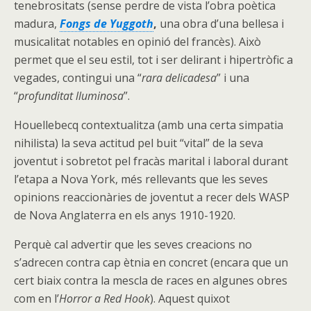
tenebrositats (sense perdre de vista l’obra poètica
madura,
Fongs de Yuggoth
,
una obra d’una bellesa i
musicalitat notables en opinió del francès). Això
permet que el seu estil, tot i ser delirant i hipertròfic a
vegades, contingui una “
rara delicadesa
” i una
“
profunditat lluminosa
”.
Houellebecq contextualitza (amb una certa simpatia
nihilista) la seva actitud pel buit “vital” de la seva
joventut i sobretot pel fracàs marital i laboral durant
l’etapa a Nova York, més rellevants que les seves
opinions reaccionàries de joventut a recer dels WASP
de Nova Anglaterra en els anys 1910-1920.
Perquè cal advertir que les seves creacions no
s’adrecen contra cap ètnia en concret (encara que un
cert biaix contra la mescla de races en algunes obres
com en l’
Horror a Red Hook
). Aquest quixot