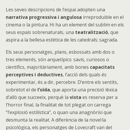
Les seves descripcions de l’espai adopten una
narrativa progressiva i angulosa
irreproduïble en el
cinema o la pintura. Hi ha un element del sublim en els
seus espais sobrenaturals, una
teatralització
, que
aspira a la bellesa estètica de les catedrals; sagrada.
Els seus personatges, plans, esbossats amb dos o
tres elements, són arquetípics: savis, curiosos o
científics, majoritàriament, amb bones
capacitats
perceptives i deductives
, l’acció dels quals és
experimentar, és a dir, percebre. D’entre els sentits,
sobretot el de
l’oïda
, que aporta una precisió lèxica
d’allò que succeeix, perquè la
vista
es reserva per a
l’horror final, la finalitat de tot plegat on carrega
“l’explosió estilística”, o quan una anagnòrisi que
desmunta la realitat. A diferència de la novel·la
psicològica, els personatges de Lovecraft van del