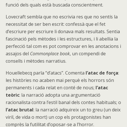
funció dels quals està buscada conscientment.
Lovecraft sembla que no escrivia res que no sentís la
necessitat de ser ben escrit: confessà que el fet
d’escriure per escriure li donava mals resultats. Sentia
fascinació pels mètodes i les estructures, i li abellia la
perfecció tal com es pot comprovar en les anotacions i
assajos del
Commonplace book
, un compendi de
consells i mètodes narratius.
Houellebecq parla “d’atacs”. Comenta
l’atac de força
:
les històries no acaben mai perquè els horrors són
permanents i cada relat en conté de nous;
l’atac
teòric
: la narració adopta una argumentació
racionalista contra l’estil banal dels contes habituals; o
l’atac brutal
: la narració adquireix un to greu (un deix
viril, de vida o mort) un cop els protagonistes han
comprès la futilitat d’oposar-se a l’horror.