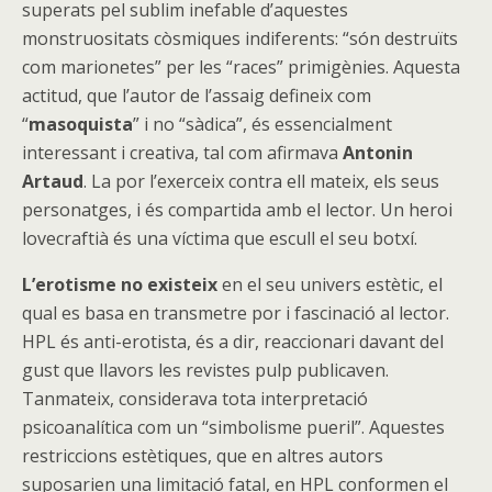
superats pel sublim inefable d’aquestes
monstruositats còsmiques indiferents: “són destruïts
com marionetes” per les “races” primigènies. Aquesta
actitud, que l’autor de l’assaig defineix com
“
masoquista
” i no “sàdica”, és essencialment
interessant i creativa, tal com afirmava
Antonin
Artaud
. La por l’exerceix contra ell mateix, els seus
personatges, i és compartida amb el lector. Un heroi
lovecraftià és una víctima que escull el seu botxí.
L’erotisme no existeix
en el seu univers estètic, el
qual es basa en transmetre por i fascinació al lector.
HPL és anti-erotista, és a dir, reaccionari davant del
gust que llavors les revistes pulp publicaven.
Tanmateix, considerava tota interpretació
psicoanalítica com un “simbolisme pueril”. Aquestes
restriccions estètiques, que en altres autors
suposarien una limitació fatal, en HPL conformen el