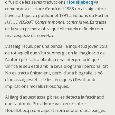
difusió de les seves traduccions.
Houellebecq
va
començar a escriure d’ençà del 1988 un assaig sobre
Lovecraft que va publicar el 1991 a Éditions du Rocher:
H.P. LOVECRAFT
Contre le monde, contre la vie
. Es tracta
de la seva primera obra que ell mateix defineix com
una «espècie de novel·la».
L’assaig recull, per una banda, la inquietud jovenívola
de tot aquell que s’ha submergit en la imaginació de
l’autor i per l’altra planteja una interpretació que
unifica el seu estil amb la seva biografia i personalitat.
No es tracta únicament, però, d’una biografia, sinó
d’un assaig estètic de les tècniques i l’estil, amb
implicacions morals i filosòfiques.
Al llarg d’aquest assaig breu es detecta la fascinació
que l’autor de Providence va exercir sobre
Houellebecq i com aquest n’era deutor d’una exegesi