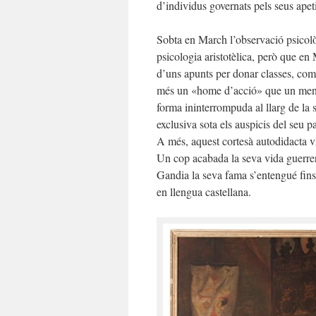
d’individus governats pels seus apet
Sobta en March l’observació psicol
psicologia aristotèlica, però que en
d’uns apunts per donar classes, com
més un «home d’acció» que un mentor 
forma ininterrompuda al llarg de la 
exclusiva sota els auspicis del seu p
A més, aquest cortesà autodidacta vi
Un cop acabada la seva vida guerrera
Gandia la seva fama s’entengué fins
en llengua castellana.