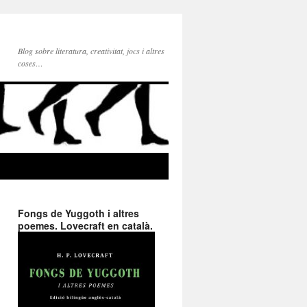
Blog sobre literatura, creativitat, jocs i altres
coses…
Fongs de Yuggoth i altres
poemes. Lovecraft en català.