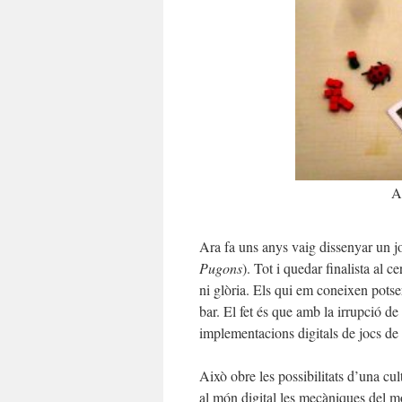
A
Ara fa uns anys vaig dissenyar un 
Pugons
). Tot i quedar finalista al
ni glòria. Els qui em coneixen potse
bar. El fet és que amb la irrupció de l
implementacions digitals de jocs de 
Això obre les possibilitats d’una cu
al món digital les mecàniques del m