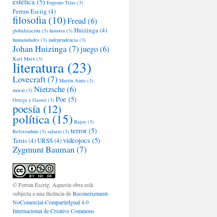
estética
(5)
Eugenio Trías
(3)
Ferran Escrig
(4)
filosofia
(10)
Freud
(6)
Huizinga
(4)
globalización
(3)
historia
(3)
humanidades
(3)
independencia
(3)
Johan Huizinga
(7)
juego
(6)
Karl Marx
(3)
literatura
(23)
Lovecraft
(7)
Martin Amis
(3)
Nietzsche
(6)
moral
(3)
Poe
(5)
Ortega y Gasset
(3)
poesía
(12)
política
(15)
Rajoy
(3)
terror
(5)
Referendum
(3)
salario
(3)
videojocs
(5)
Tetris
(4)
URSS
(4)
Zygmunt Bauman
(7)
© Ferran Escrig. Aquesta obra està
subjecta a una llicència de
Reconeixement-
NoComercial-CompartirIgual 4.0
Internacional de Creative Commons