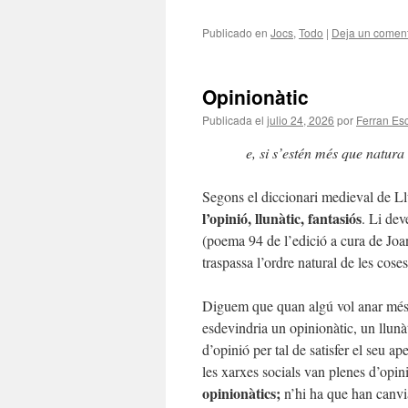
Publicado en
Jocs
,
Todo
|
Deja un coment
Opinionàtic
Publicada el
julio 24, 2026
por
Ferran Esc
e, si s’estén més que natura 
Segons el diccionari medieval de Llu
l’opinió, llunàtic, fantasiós
. Li de
(poema 94 de l’edició a cura de Jo
traspassa l’ordre natural de les coses
Diguem que quan algú vol anar més e
esdevindria un opinionàtic, un llunà
d’opinió per tal de satisfer el seu a
les xarxes socials van plenes d’opi
opinionàtics;
n’hi ha que han canvia