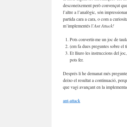
desconeixement però convençut que 
l’altre a l’analògic, són impressiona
partida cara a cara, o com a curiosit
m’implementés l’
Ant Attack!
Pots convertir-me un joc de taul
(em fa dues preguntes sobre el ti
Et lliuro les instruccions del jo
pots fer.
Després li he demanat més preguntes
deixo el resultat a continuació, pe
que vagi avançant en la implementaci
ant-attack