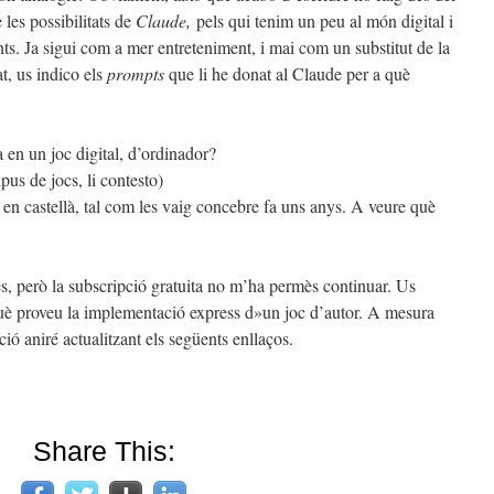
les possibilitats de
Claude,
pels qui tenim un peu al món digital i
nts. Ja sigui com a mer entreteniment, i mai com un substitut de la
at, us indico els
prompts
que li he donat al Claude per a què
a en un joc digital, d’ordinador?
pus de jocs, li contesto)
c, en castellà, tal com les vaig concebre fa uns anys. A veure què
, però la subscripció gratuita no m’ha permès continuar. Us
rquè proveu la implementació express d»un joc d’autor. A mesura
ó aniré actualitzant els següents enllaços.
Share This: