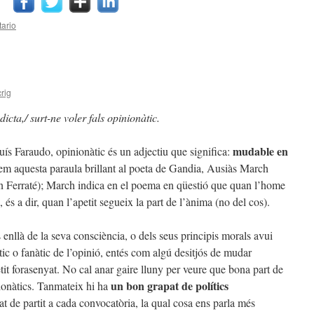
ario
rig
dicta,/ surt-ne voler fals opinionàtic.
mudable en
ís Faraudo, opinionàtic és un adjectiu que significa:
vem aquesta paraula brillant al poeta de Gandia, Ausiàs March
an Ferraté); March indica en el poema en qüestió que quan l’home
, és a dir, quan l’apetit segueix la part de l’ànima (no del cos).
nllà de la seva consciència, o dels seus principis morals avui
tic o fanàtic de l’opinió, entés com algú desitjós de mudar
petit forasenyat. No cal anar gaire lluny per veure que bona part de
un bon grapat de polítics
nionàtics. Tanmateix hi ha
t de partit a cada convocatòria, la qual cosa ens parla més