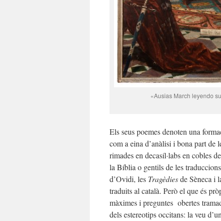
«Ausias March leyendo sus
Els seus poemes denoten una formaci
com a eina d’anàlisi i bona part de l
rimades en decasíl·labs en cobles de 
la Bíblia o gentils de les traduccion
d’Ovidi, les
Tragèdies
de Sèneca i 
traduits al català. Però el que és pr
màximes i preguntes obertes tramade
dels estereotips occitans: la veu d’