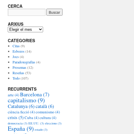
CERCA
ARXIUS
A
R
CATEGORIES
X
I
Citas
(9)
U
Esbozos
(14)
S
Jocs
(4)
Paradoxografías
(4)
Prosemas
(12)
Reseñas
(53)
Todo
(107)
RECURRENTS
Barcelona
(7)
arte
(4)
capitalismo
(9)
Catalunya
(6)
català
(6)
ciència ficció
(4)
comunismo
(4)
crisis
(5)
Cuba
(4)
cultura
(4)
democracia
(3)
EE.UU.
(3)
eleccions
(3)
España
(9)
estado
(3)