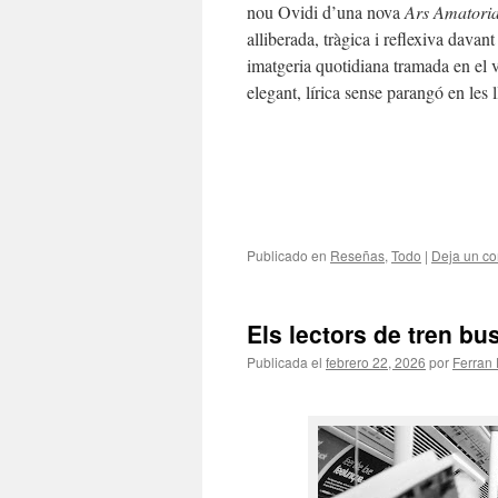
nou Ovidi d’una nova
Ars Amatori
alliberada, tràgica i reflexiva davan
imatgeria quotidiana tramada en el ver
elegant, lírica sense parangó en les 
Publicado en
Reseñas
,
Todo
|
Deja un co
Els lectors de tren bu
Publicada el
febrero 22, 2026
por
Ferran 