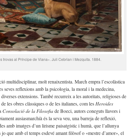
 trovas al Príncipe de Viana». Juli Cebrian i Mezquita. 1884.
ó multidisciplinar, molt renaixentista. March empra l’escolàstica
es seves reflexions amb la psicologia, la moral i la medecina,
diverses extensions. També recurreix a les autoritats, religioses de
s de les obres clàssiques o de les italianes, com les
Heroides
la
Consolació de la Filosofia
de Boeci, autors coneguts llavors i
òpiament ausiasmarchià és la seva veu, una barreja de reflexió,
s amb imatges d’un lirisme paisatgístic i humà, que l’allunya
un jo que amb el temps esdevé amant filòsof o «mestre d’amor», el