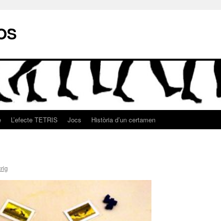
OS
e
L’efecte TETRIS
Jocs
Història d’un certamen
rig