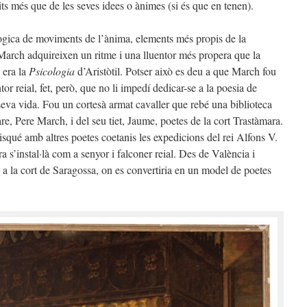
its més que de les seves idees o ànimes (si és que en tenen).
ògica de moviments de l’ànima, elements més propis de la
 March adquireixen un ritme i una lluentor més propera que la
 era la
Psicologia
d’Aristòtil. Potser això es deu a que March fou
reial, fet, però, que no li impedí dedicar-se a la poesia de
seva vida. Fou un cortesà armat cavaller que rebé una biblioteca
are, Pere March, i del seu tiet, Jaume, poetes de la cort Trastàmara.
squé amb altres poetes coetanis les expedicions del rei Alfons V.
 s’instal·là com a senyor i falconer reial. Des de València i
 a la cort de Saragossa, on es convertiria en un model de poetes