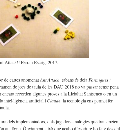
nt Attack!! Ferran Escrig. 2017.
joc de cartes anomenat
Ant Attack
! (abans és deia
Formigues i
 certamen de jocs de taula de les DAU 2018 no va passar sense pena
r encara recorden algunes proves a la Lleialtat Santsenca o en un
a intel·ligència artificial i
Claude
, la tecnologia ens permet fer
taula.
ltura dels implementadors, dels jugadors analògics que transmeten
ón analògic. Òbviament, això que acabo d’escriure ho faig des del