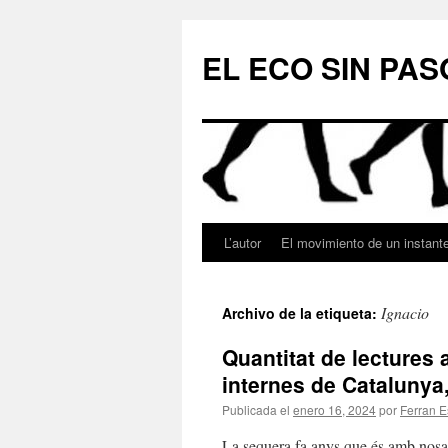
Saltar
al
EL ECO SIN PAS
contenido
L’autor
El movimiento de un instant
Ignacio
Archivo de la etiqueta:
Quantitat de lecture
internes de Catalunya
Publicada el
enero 16, 2024
por
Ferran E
La sequera fa anys que és amb nosalt