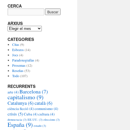
CERCA
ARXIUS
A
R
CATEGORIES
X
I
Citas
(9)
U
Esbozos
(14)
S
Jocs
(4)
Paradoxografías
(4)
Prosemas
(12)
Reseñas
(53)
Todo
(107)
RECURRENTS
Barcelona
(7)
arte
(4)
capitalismo
(9)
Catalunya
(6)
català
(6)
ciència ficció
(4)
comunismo
(4)
crisis
(5)
Cuba
(4)
cultura
(4)
democracia
(3)
EE.UU.
(3)
eleccions
(3)
España
(9)
estado
(3)