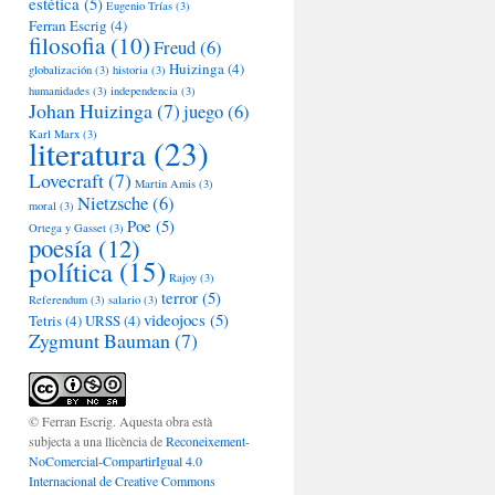
estética
(5)
Eugenio Trías
(3)
Ferran Escrig
(4)
filosofia
(10)
Freud
(6)
Huizinga
(4)
globalización
(3)
historia
(3)
humanidades
(3)
independencia
(3)
Johan Huizinga
(7)
juego
(6)
Karl Marx
(3)
literatura
(23)
Lovecraft
(7)
Martin Amis
(3)
Nietzsche
(6)
moral
(3)
Poe
(5)
Ortega y Gasset
(3)
poesía
(12)
política
(15)
Rajoy
(3)
terror
(5)
Referendum
(3)
salario
(3)
videojocs
(5)
Tetris
(4)
URSS
(4)
Zygmunt Bauman
(7)
© Ferran Escrig. Aquesta obra està
subjecta a una llicència de
Reconeixement-
NoComercial-CompartirIgual 4.0
Internacional de Creative Commons