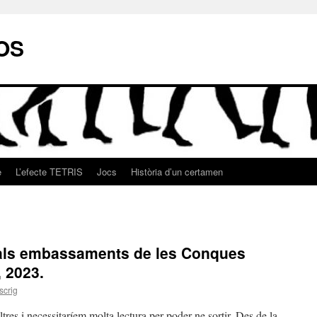
OS
e
L’efecte TETRIS
Jocs
Història d’un certamen
s als embassaments de les Conques
, 2023.
scrig
res i necessitaríem molta lectura per poder-ne sortir. Des de la