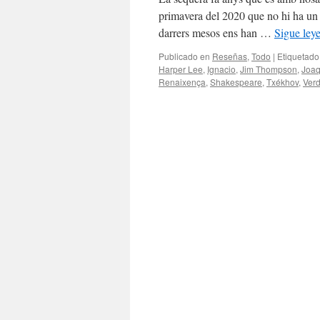
primavera del 2020 que no hi ha un p
darrers mesos ens han …
Sigue le
Publicado en
Reseñas
,
Todo
|
Etiquetado
Harper Lee
,
Ignacio
,
Jim Thompson
,
Joaq
Renaixença
,
Shakespeare
,
Txékhov
,
Ver