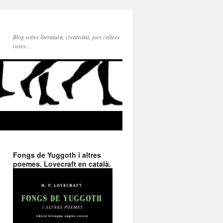
Blog sobre literatura, creativitat, jocs i altres
coses…
Fongs de Yuggoth i altres
poemes. Lovecraft en català.