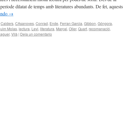
eríode dilatat de temps amb literatures abundants. De fet, aquests
yendo
→
Calders
,
CAsanoves
,
Conrad
,
Ende
,
Ferran Garcia
,
Gibbon
,
Góngora
,
uim Molas
,
lectura
,
Levi
,
literatura
,
Marçal
,
Oller
,
Quart
,
recomanació
,
daguer
,
Vilà
|
Deja un comentario