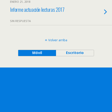
ENERO 21, 2018
Informe actuación lecturas 2017
SIN RESPUESTA
Volver arriba
Móvil
Escritorio