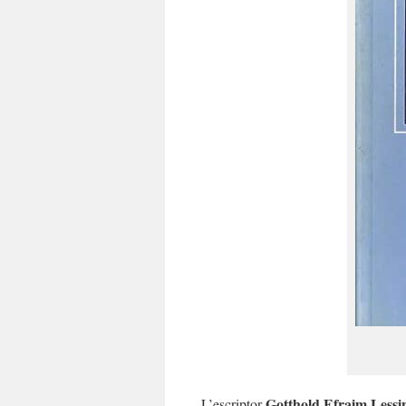
Gotthold Efraim Less
L’escriptor