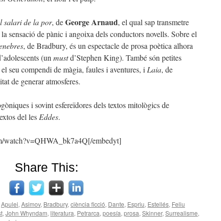
George Arnaud
l salari de la por
, de
, el qual sap transmetre
a sensació de pànic i angoixa dels conductors novells. Sobre el
tenebres
, de Bradbury, és un espectacle de prosa poètica alhora
 d’adolescents (un
must
d’Stephen King). També són petites
 el seu compendi de màgia, faules i aventures, i
Laia
, de
itat de generar atmosferes.
gòniques i sovint esfereïdores dels textos mitològics de
textos del les
Eddes
.
com/watch?v=QHWA_bk7a4Q[/embedyt]
Share This:
Apulei
,
Asimov
,
Bradbury
,
ciència ficció
,
Dante
,
Espriu
,
Estellés
,
Feliu
t
,
John Whyndam
,
literatura
,
Petrarca
,
poesía
,
prosa
,
Skinner
,
Surrealisme
,