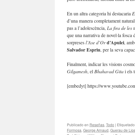
En un altra categoria hi destacaria
E
d’una manera completament natural l
pas a l’adolescència,
La fira de les 
que una narrativa de novel·la fosca
d’Apulei
sorpreses
l’Ase d’Or
, amb
Salvador Espriu
, per la seva capac
Finalment, indicar les visions cosmo
Gilgamesh
, el
Bhahavad Gita
i els 
[embedyt] https://www.youtube.
Publicado en
Reseñas
,
Todo
|
Etiquetado
Formosa
,
George Arnaud
,
Guerau de Lios