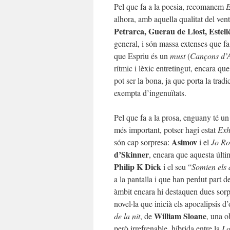
Pel que fa a la poesia, recomanem
E
alhora, amb aquella qualitat del ven
Petrarca, Guerau de Liost, Estellés
general, i són massa extenses que f
que Espriu és un
must
(
Cançons d’
rítmic i lèxic entretingut, encara qu
pot ser la bona, ja que porta la trad
exempta d’ingenuïtats.
Pel que fa a la prosa, enguany té u
més important, potser hagi estat
Exh
Asimov
són cap sorpresa:
i el
Jo Ro
d’Skinner
, encara que aquesta últ
Philip K Dick
i el seu “
Somien els 
a la pantalla i que han perdut part d
àmbit encara hi destaquen dues sor
novel·la que inicià els apocalipsis
William Sloane
de la nit
, de
, una o
però irrefrenable
,
híbrida entre la
Lo