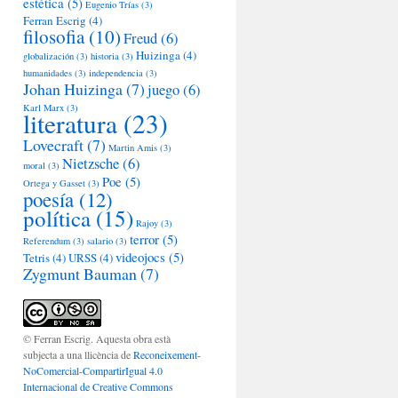
estética
(5)
Eugenio Trías
(3)
Ferran Escrig
(4)
filosofia
(10)
Freud
(6)
Huizinga
(4)
globalización
(3)
historia
(3)
humanidades
(3)
independencia
(3)
Johan Huizinga
(7)
juego
(6)
Karl Marx
(3)
literatura
(23)
Lovecraft
(7)
Martin Amis
(3)
Nietzsche
(6)
moral
(3)
Poe
(5)
Ortega y Gasset
(3)
poesía
(12)
política
(15)
Rajoy
(3)
terror
(5)
Referendum
(3)
salario
(3)
videojocs
(5)
Tetris
(4)
URSS
(4)
Zygmunt Bauman
(7)
© Ferran Escrig. Aquesta obra està
subjecta a una llicència de
Reconeixement-
NoComercial-CompartirIgual 4.0
Internacional de Creative Commons