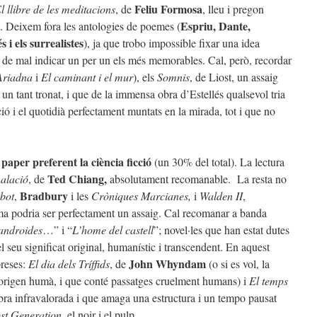
Feliu Formosa
l llibre de les meditacions
, de
, lleu i pregon
Espriu, Dante,
t. Deixem fora les antologies de poemes (
 i els surrealistes
), ja que trobo impossible fixar una idea
a de mal indicar un per un els més memorables. Cal, però, recordar
Ariadna
i
El caminant i el mur
), els
Somnis
, de Liost, un assaig
e un tant tronat, i que de la immensa obra d’Estellés qualsevol tria
ició i el quotidià perfectament muntats en la mirada, tot i que no
paper preferent la ciència ficció
n
(un 30% del total). La lectura
Ted Chiang,
alació
, de
absolutament recomanable. La resta no
Bradbury
bot
,
i les
Cròniques Marcianes,
i
Walden II
,
ima podria ser perfectament un assaig. Cal recomanar a banda
androides
…” i “
L’home del castell
”; novel·les que han estat dutes
el seu significat original, humanístic i transcendent. En aquest
John Whyndam
preses:
El dia dels Tríffids
, de
(o si es vol, la
 d’origen humà, i que conté passatges cruelment humans) i
El temps
bra infravalorada i que amaga una estructura i un tempo pausat
st Generation
, el noir i el pulp.