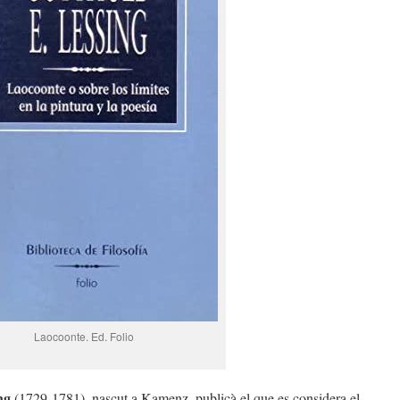
Laocoonte. Ed. Folio
ing
(1729-1781), nascut a Kamenz, publicà el que es considera el