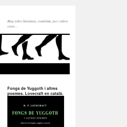
Blog sobre literatura, creativitat, jocs i altres
coses…
Fongs de Yuggoth i altres
poemes. Lovecraft en català.