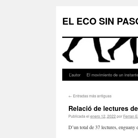
Saltar
al
EL ECO SIN PAS
contenido
L’autor
El movimiento de un instant
←
Entradas más antiguas
Relació de lectures de
Publicada el
enero 12, 2022
por
Ferran E
D’un total de 37 lectures, enguany 