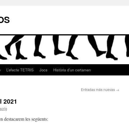
OS
e
L’efecte TETRIS
Jocs
Història d’un certamen
Entradas más nuevas
→
l 2021
scrig
en destacarem les següents: