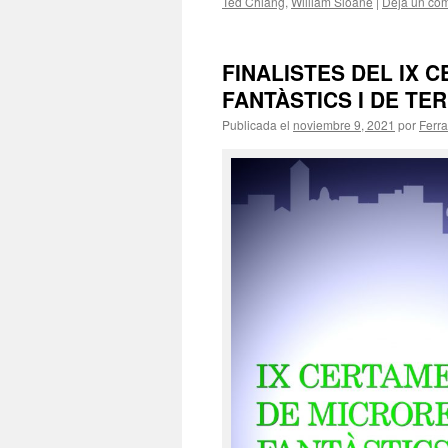
Ted Chiang
,
William Sloane
|
Deja un com
FINALISTES DEL IX 
FANTÀSTICS I DE TE
Publicada el
noviembre 9, 2021
por
Ferra