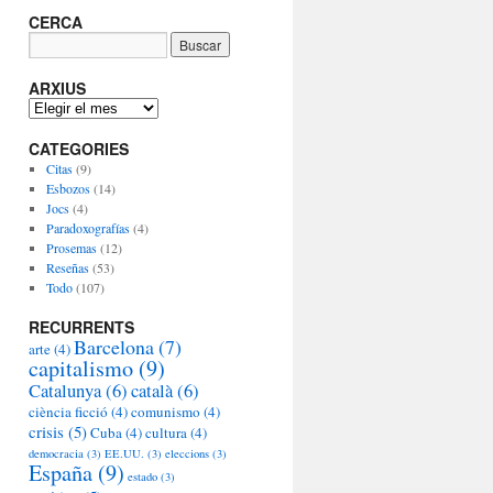
CERCA
ARXIUS
A
R
CATEGORIES
X
I
Citas
(9)
U
Esbozos
(14)
S
Jocs
(4)
Paradoxografías
(4)
Prosemas
(12)
Reseñas
(53)
Todo
(107)
RECURRENTS
Barcelona
(7)
arte
(4)
capitalismo
(9)
Catalunya
(6)
català
(6)
ciència ficció
(4)
comunismo
(4)
crisis
(5)
Cuba
(4)
cultura
(4)
democracia
(3)
EE.UU.
(3)
eleccions
(3)
España
(9)
estado
(3)