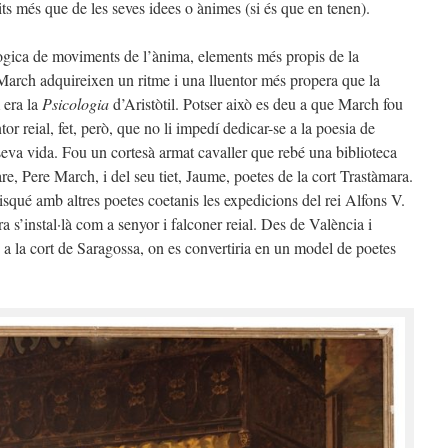
its més que de les seves idees o ànimes (si és que en tenen).
ògica de moviments de l’ànima, elements més propis de la
 March adquireixen un ritme i una lluentor més propera que la
 era la
Psicologia
d’Aristòtil. Potser això es deu a que March fou
reial, fet, però, que no li impedí dedicar-se a la poesia de
seva vida. Fou un cortesà armat cavaller que rebé una biblioteca
are, Pere March, i del seu tiet, Jaume, poetes de la cort Trastàmara.
squé amb altres poetes coetanis les expedicions del rei Alfons V.
 s’instal·là com a senyor i falconer reial. Des de València i
 a la cort de Saragossa, on es convertiria en un model de poetes