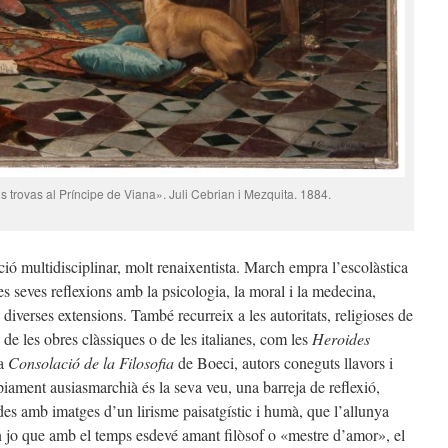
 trovas al Príncipe de Viana». Juli Cebrian i Mezquita. 1884.
ó multidisciplinar, molt renaixentista. March empra l’escolàstica
es seves reflexions amb la psicologia, la moral i la medecina,
diverses extensions. També recurreix a les autoritats, religioses de
s de les obres clàssiques o de les italianes, com les
Heroides
la
Consolació de la Filosofia
de Boeci, autors coneguts llavors i
òpiament ausiasmarchià és la seva veu, una barreja de reflexió,
s amb imatges d’un lirisme paisatgístic i humà, que l’allunya
un jo que amb el temps esdevé amant filòsof o «mestre d’amor», el