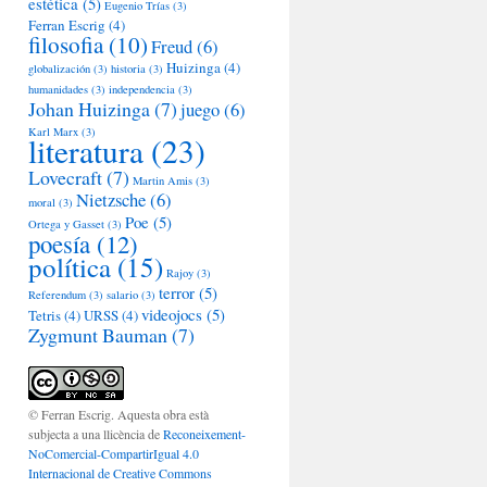
estética
(5)
Eugenio Trías
(3)
Ferran Escrig
(4)
filosofia
(10)
Freud
(6)
Huizinga
(4)
globalización
(3)
historia
(3)
humanidades
(3)
independencia
(3)
Johan Huizinga
(7)
juego
(6)
Karl Marx
(3)
literatura
(23)
Lovecraft
(7)
Martin Amis
(3)
Nietzsche
(6)
moral
(3)
Poe
(5)
Ortega y Gasset
(3)
poesía
(12)
política
(15)
Rajoy
(3)
terror
(5)
Referendum
(3)
salario
(3)
videojocs
(5)
Tetris
(4)
URSS
(4)
Zygmunt Bauman
(7)
© Ferran Escrig. Aquesta obra està
subjecta a una llicència de
Reconeixement-
NoComercial-CompartirIgual 4.0
Internacional de Creative Commons