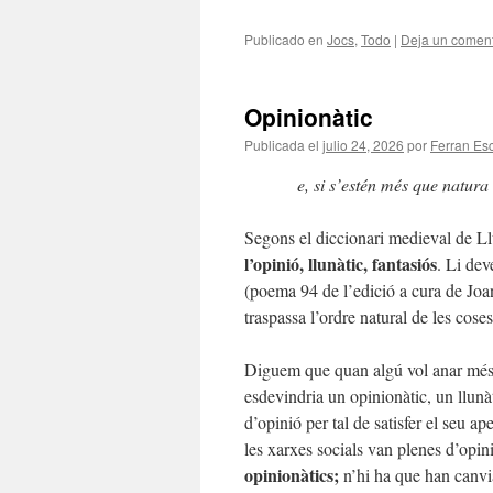
Publicado en
Jocs
,
Todo
|
Deja un coment
Opinionàtic
Publicada el
julio 24, 2026
por
Ferran Esc
e, si s’estén més que natura 
Segons el diccionari medieval de Llu
l’opinió, llunàtic, fantasiós
. Li de
(poema 94 de l’edició a cura de Jo
traspassa l’ordre natural de les coses
Diguem que quan algú vol anar més e
esdevindria un opinionàtic, un llunà
d’opinió per tal de satisfer el seu a
les xarxes socials van plenes d’opi
opinionàtics;
n’hi ha que han canvia