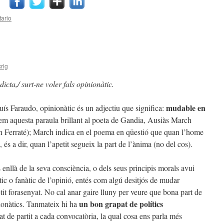
ario
rig
dicta,/ surt-ne voler fals opinionàtic.
mudable en
ís Faraudo, opinionàtic és un adjectiu que significa:
vem aquesta paraula brillant al poeta de Gandia, Ausiàs March
an Ferraté); March indica en el poema en qüestió que quan l’home
, és a dir, quan l’apetit segueix la part de l’ànima (no del cos).
nllà de la seva consciència, o dels seus principis morals avui
tic o fanàtic de l’opinió, entés com algú desitjós de mudar
petit forasenyat. No cal anar gaire lluny per veure que bona part de
un bon grapat de polítics
nionàtics. Tanmateix hi ha
t de partit a cada convocatòria, la qual cosa ens parla més