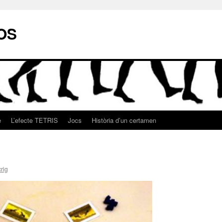
OS
e
L’efecte TETRIS
Jocs
Història d’un certamen
rig