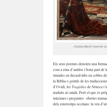
«Ausias March leyendo sus
Els seus poemes denoten una formaci
com a eina d’anàlisi i bona part de l
rimades en decasíl·labs en cobles de 
la Bíblia o gentils de les traduccion
d’Ovidi, les
Tragèdies
de Sèneca i 
traduits al català. Però el que és pr
màximes i preguntes obertes tramade
dels estereotips occitans: la veu d’