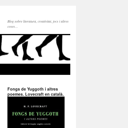
Blog sobre literatura, creativitat, jocs i altres
coses…
Fongs de Yuggoth i altres
poemes. Lovecraft en català.