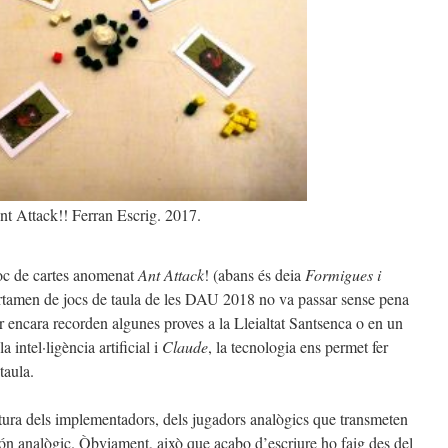
nt Attack!! Ferran Escrig. 2017.
joc de cartes anomenat
Ant Attack
! (abans és deia
Formigues i
 certamen de jocs de taula de les DAU 2018 no va passar sense pena
r encara recorden algunes proves a la Lleialtat Santsenca o en un
a intel·ligència artificial i
Claude
, la tecnologia ens permet fer
taula.
ltura dels implementadors, dels jugadors analògics que transmeten
ón analògic. Òbviament, això que acabo d’escriure ho faig des del