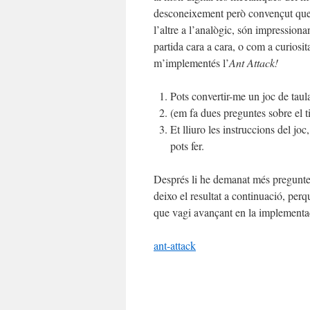
desconeixement però convençut que 
l’altre a l’analògic, són impressiona
partida cara a cara, o com a curiosit
m’implementés l’
Ant Attack!
Pots convertir-me un joc de taul
(em fa dues preguntes sobre el ti
Et lliuro les instruccions del jo
pots fer.
Després li he demanat més preguntes
deixo el resultat a continuació, pe
que vagi avançant en la implementaci
ant-attack