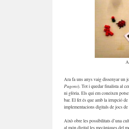
A
Ara fa uns anys vaig dissenyar un 
Pugons
). Tot i quedar finalista al
ni glòria. Els qui em coneixen potse
bar. El fet és que amb la irrupció de l
implementacions digitals de jocs de 
Això obre les possibilitats d’una cu
al món digital les mecàniques del m