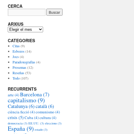
CERCA
ARXIUS
A
R
CATEGORIES
X
I
Citas
(9)
U
Esbozos
(14)
S
Jocs
(4)
Paradoxografías
(4)
Prosemas
(12)
Reseñas
(53)
Todo
(107)
RECURRENTS
Barcelona
(7)
arte
(4)
capitalismo
(9)
Catalunya
(6)
català
(6)
ciència ficció
(4)
comunismo
(4)
crisis
(5)
Cuba
(4)
cultura
(4)
democracia
(3)
EE.UU.
(3)
eleccions
(3)
España
(9)
estado
(3)