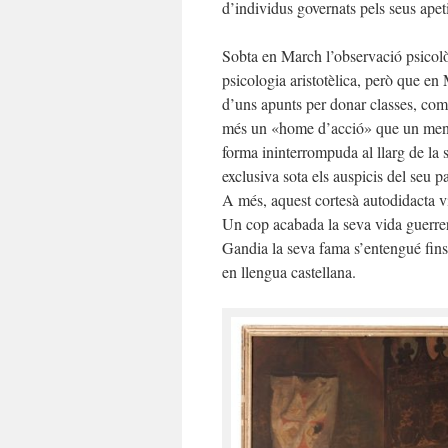
d’individus governats pels seus apet
Sobta en March l’observació psicol
psicologia aristotèlica, però que en
d’uns apunts per donar classes, com
més un «home d’acció» que un mentor 
forma ininterrompuda al llarg de la 
exclusiva sota els auspicis del seu p
A més, aquest cortesà autodidacta vi
Un cop acabada la seva vida guerrera
Gandia la seva fama s’entengué fins
en llengua castellana.