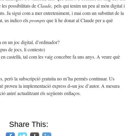
les possibilitats de
Claude,
pels qui tenim un peu al món digital i
nts. Ja sigui com a mer entreteniment, i mai com un substitut de la
at, us indico els
prompts
que li he donat al Claude per a què
a en un joc digital, d’ordinador?
pus de jocs, li contesto)
c, en castellà, tal com les vaig concebre fa uns anys. A veure què
, però la subscripció gratuita no m’ha permès continuar. Us
rquè proveu la implementació express d»un joc d’autor. A mesura
ó aniré actualitzant els següents enllaços.
Share This: