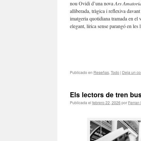
nou Ovidi d’una nova
Ars Amatori
alliberada, tràgica i reflexiva davan
imatgeria quotidiana tramada en el ver
elegant, lírica sense parangó en les 
Publicado en
Reseñas
,
Todo
|
Deja un co
Els lectors de tren bu
Publicada el
febrero 22, 2026
por
Ferran 