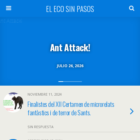
EL ECO SIN PASOS
Ant Attack!
JULIO 26, 2026
NOVIEMBRE 11, 2024
Finalistes del XII Certamen de microrelats
fantàstics i de terror de Sants.
SIN RESPUESTA