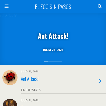
EL ECO SIN PASOS
Ant Attack!
JULIO 26, 2026
JULIO 26, 2026
Ant Attack!
SIN RESPUESTA
JULIO 24, 2026