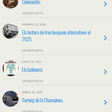
Opinionàtic
SIN RESPUESTA
FEBRERO 22, 2026
Els lectors de tren busquen alternatives el
2025
SIN RESPUESTA
JUNIO 29, 2025
Els balnearis
SIN RESPUESTA
ENERO 26, 2025
Sorteig de la Champions.
SIN RESPUESTA