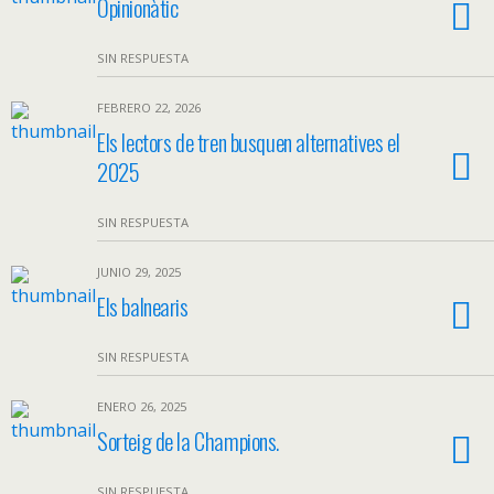
Opinionàtic
SIN RESPUESTA
FEBRERO 22, 2026
Els lectors de tren busquen alternatives el
2025
SIN RESPUESTA
JUNIO 29, 2025
Els balnearis
SIN RESPUESTA
ENERO 26, 2025
Sorteig de la Champions.
SIN RESPUESTA