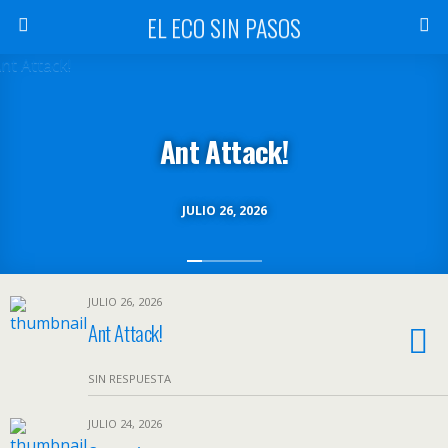
EL ECO SIN PASOS
Ant Attack!
JULIO 26, 2026
JULIO 26, 2026
Ant Attack!
SIN RESPUESTA
JULIO 24, 2026