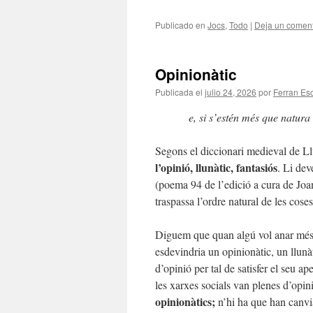
Publicado en
Jocs
,
Todo
|
Deja un coment
Opinionàtic
Publicada el
julio 24, 2026
por
Ferran Esc
e, si s’estén més que natura 
Segons el diccionari medieval de Llu
l’opinió, llunàtic, fantasiós
. Li de
(poema 94 de l’edició a cura de Jo
traspassa l’ordre natural de les coses
Diguem que quan algú vol anar més e
esdevindria un opinionàtic, un llunà
d’opinió per tal de satisfer el seu a
les xarxes socials van plenes d’opi
opinionàtics;
n’hi ha que han canvia