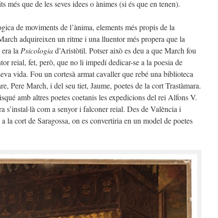
its més que de les seves idees o ànimes (si és que en tenen).
ògica de moviments de l’ànima, elements més propis de la
 March adquireixen un ritme i una lluentor més propera que la
 era la
Psicologia
d’Aristòtil. Potser això es deu a que March fou
reial, fet, però, que no li impedí dedicar-se a la poesia de
seva vida. Fou un cortesà armat cavaller que rebé una biblioteca
are, Pere March, i del seu tiet, Jaume, poetes de la cort Trastàmara.
squé amb altres poetes coetanis les expedicions del rei Alfons V.
 s’instal·là com a senyor i falconer reial. Des de València i
 a la cort de Saragossa, on es convertiria en un model de poetes