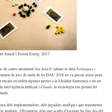
nt Attack!! Ferran Escrig. 2017.
joc de cartes anomenat
Ant Attack
! (abans és deia
Formigues i
 certamen de jocs de taula de les DAU 2018 no va passar sense pena
r encara recorden algunes proves a la Lleialtat Santsenca o en un
a intel·ligència artificial i
Claude
, la tecnologia ens permet fer
taula.
ltura dels implementadors, dels jugadors analògics que transmeten
ón analògic. Òbviament, això que acabo d’escriure ho faig des del