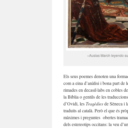
«Ausias March leyendo sus
Els seus poemes denoten una formaci
com a eina d’anàlisi i bona part de l
rimades en decasíl·labs en cobles de 
la Bíblia o gentils de les traduccion
d’Ovidi, les
Tragèdies
de Sèneca i 
traduits al català. Però el que és pr
màximes i preguntes obertes tramade
dels estereotips occitans: la veu d’