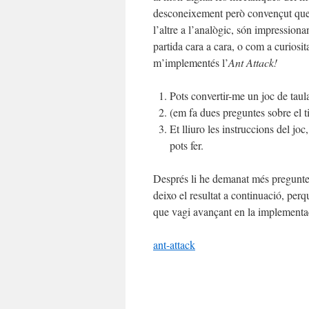
desconeixement però convençut que 
l’altre a l’analògic, són impressiona
partida cara a cara, o com a curiosit
m’implementés l’
Ant Attack!
Pots convertir-me un joc de taul
(em fa dues preguntes sobre el ti
Et lliuro les instruccions del jo
pots fer.
Després li he demanat més preguntes
deixo el resultat a continuació, pe
que vagi avançant en la implementaci
ant-attack