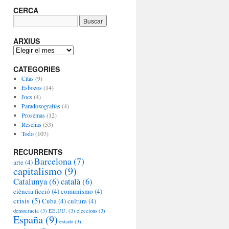
CERCA
ARXIUS
A
R
CATEGORIES
X
I
Citas
(9)
U
Esbozos
(14)
S
Jocs
(4)
Paradoxografías
(4)
Prosemas
(12)
Reseñas
(53)
Todo
(107)
RECURRENTS
Barcelona
(7)
arte
(4)
capitalismo
(9)
Catalunya
(6)
català
(6)
ciència ficció
(4)
comunismo
(4)
crisis
(5)
Cuba
(4)
cultura
(4)
democracia
(3)
EE.UU.
(3)
eleccions
(3)
España
(9)
estado
(3)