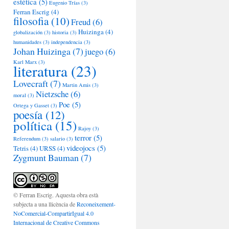
estética
(5)
Eugenio Trías
(3)
Ferran Escrig
(4)
filosofia
(10)
Freud
(6)
Huizinga
(4)
globalización
(3)
historia
(3)
humanidades
(3)
independencia
(3)
Johan Huizinga
(7)
juego
(6)
Karl Marx
(3)
literatura
(23)
Lovecraft
(7)
Martin Amis
(3)
Nietzsche
(6)
moral
(3)
Poe
(5)
Ortega y Gasset
(3)
poesía
(12)
política
(15)
Rajoy
(3)
terror
(5)
Referendum
(3)
salario
(3)
videojocs
(5)
Tetris
(4)
URSS
(4)
Zygmunt Bauman
(7)
© Ferran Escrig. Aquesta obra està
subjecta a una llicència de
Reconeixement-
NoComercial-CompartirIgual 4.0
Internacional de Creative Commons