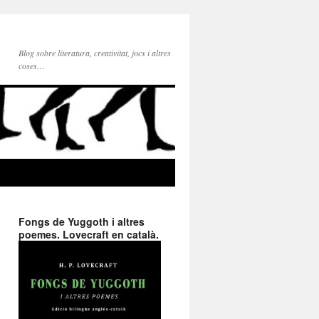
Blog sobre literatura, creativitat, jocs i altres
coses…
Fongs de Yuggoth i altres
poemes. Lovecraft en català.