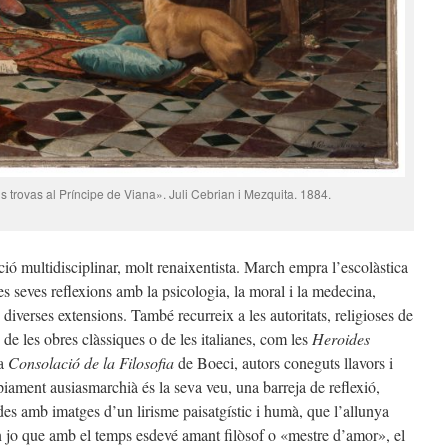
 trovas al Príncipe de Viana». Juli Cebrian i Mezquita. 1884.
ó multidisciplinar, molt renaixentista. March empra l’escolàstica
es seves reflexions amb la psicologia, la moral i la medecina,
diverses extensions. També recurreix a les autoritats, religioses de
s de les obres clàssiques o de les italianes, com les
Heroides
la
Consolació de la Filosofia
de Boeci, autors coneguts llavors i
òpiament ausiasmarchià és la seva veu, una barreja de reflexió,
s amb imatges d’un lirisme paisatgístic i humà, que l’allunya
un jo que amb el temps esdevé amant filòsof o «mestre d’amor», el