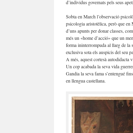
d’individus governats pels seus apet
Sobta en March l’observació psicol
psicologia aristotèlica, però que en
d’uns apunts per donar classes, com
més un «home d’acció» que un mentor 
forma ininterrompuda al llarg de la 
exclusiva sota els auspicis del seu p
A més, aquest cortesà autodidacta vi
Un cop acabada la seva vida guerrera
Gandia la seva fama s’entengué fins
en llengua castellana.