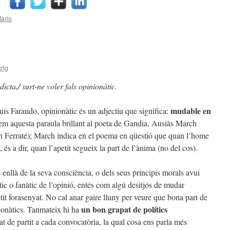
ario
rig
dicta,/ surt-ne voler fals opinionàtic.
mudable en
ís Faraudo, opinionàtic és un adjectiu que significa:
vem aquesta paraula brillant al poeta de Gandia, Ausiàs March
an Ferraté); March indica en el poema en qüestió que quan l’home
, és a dir, quan l’apetit segueix la part de l’ànima (no del cos).
nllà de la seva consciència, o dels seus principis morals avui
tic o fanàtic de l’opinió, entés com algú desitjós de mudar
petit forasenyat. No cal anar gaire lluny per veure que bona part de
un bon grapat de polítics
nionàtics. Tanmateix hi ha
t de partit a cada convocatòria, la qual cosa ens parla més