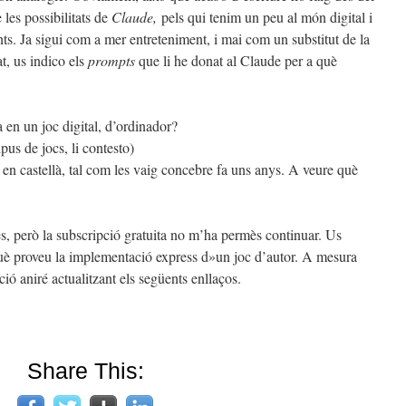
les possibilitats de
Claude,
pels qui tenim un peu al món digital i
nts. Ja sigui com a mer entreteniment, i mai com un substitut de la
at, us indico els
prompts
que li he donat al Claude per a què
a en un joc digital, d’ordinador?
pus de jocs, li contesto)
c, en castellà, tal com les vaig concebre fa uns anys. A veure què
, però la subscripció gratuita no m’ha permès continuar. Us
rquè proveu la implementació express d»un joc d’autor. A mesura
ó aniré actualitzant els següents enllaços.
Share This: