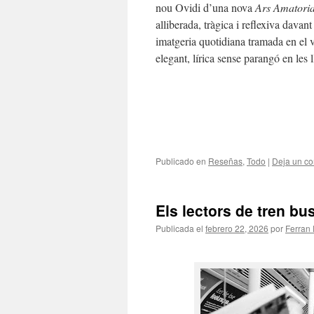
nou Ovidi d’una nova
Ars Amatori
alliberada, tràgica i reflexiva davan
imatgeria quotidiana tramada en el ver
elegant, lírica sense parangó en les 
Publicado en
Reseñas
,
Todo
|
Deja un co
Els lectors de tren bu
Publicada el
febrero 22, 2026
por
Ferran 