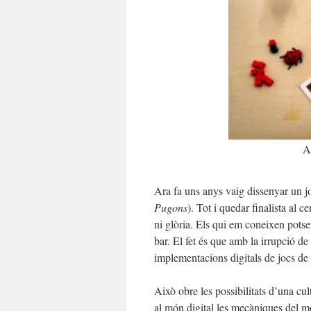
A
Ara fa uns anys vaig dissenyar un 
Pugons
). Tot i quedar finalista al
ni glòria. Els qui em coneixen potse
bar. El fet és que amb la irrupció de l
implementacions digitals de jocs de 
Això obre les possibilitats d’una cu
al món digital les mecàniques del m