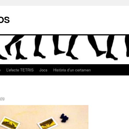
OS
e
L’efecte TETRIS
Jocs
Història d’un certamen
rig