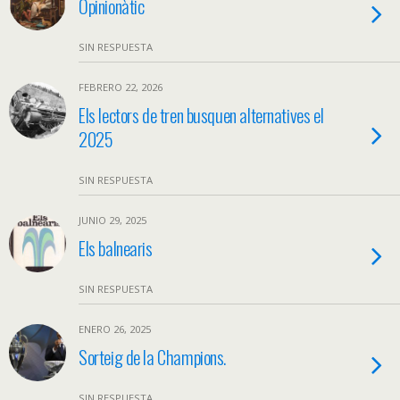
Opinionàtic
SIN RESPUESTA
FEBRERO 22, 2026
Els lectors de tren busquen alternatives el
2025
SIN RESPUESTA
JUNIO 29, 2025
Els balnearis
SIN RESPUESTA
ENERO 26, 2025
Sorteig de la Champions.
SIN RESPUESTA