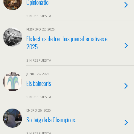
Opinionàtic
SIN RESPUESTA
FEBRERO 22, 2026
Els lectors de tren busquen alternatives el
2025
SIN RESPUESTA
JUNIO 29, 2025
Els balnearis
SIN RESPUESTA
ENERO 26, 2025
Sorteig de la Champions.
SIN RESPUESTA