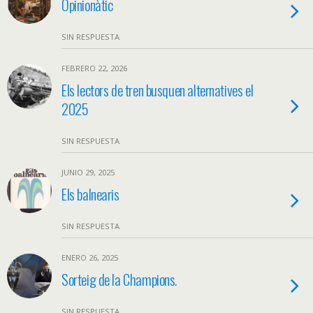
Opinionàtic
SIN RESPUESTA
FEBRERO 22, 2026
Els lectors de tren busquen alternatives el
2025
SIN RESPUESTA
JUNIO 29, 2025
Els balnearis
SIN RESPUESTA
ENERO 26, 2025
Sorteig de la Champions.
SIN RESPUESTA