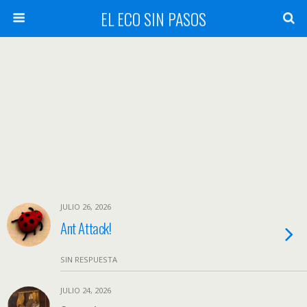
EL ECO SIN PASOS
JULIO 26, 2026
Ant Attack!
SIN RESPUESTA
JULIO 24, 2026