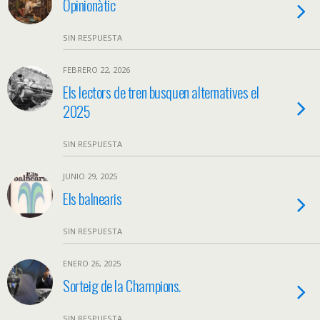
Opinionàtic
SIN RESPUESTA
FEBRERO 22, 2026
Els lectors de tren busquen alternatives el
2025
SIN RESPUESTA
JUNIO 29, 2025
Els balnearis
SIN RESPUESTA
ENERO 26, 2025
Sorteig de la Champions.
SIN RESPUESTA