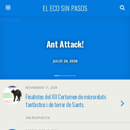
EL ECO SIN PASOS
Ant Attack!
JULIO 26, 2026
NOVIEMBRE 11, 2024
Finalistes del XII Certamen de microrelats
fantàstics i de terror de Sants.
SIN RESPUESTA